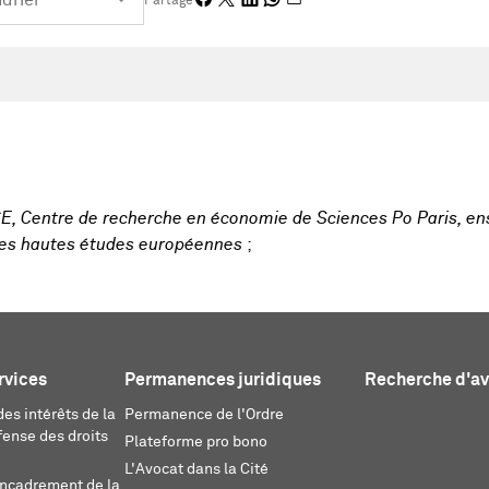
Partage
E, Centre de recherche en économie de Sciences Po Paris, en
 des hautes études européennes
;
rvices
Permanences juridiques
Recherche d'a
es intérêts de la
Permanence de l'Ordre
fense des droits
Plateforme pro bono
L'Avocat dans la Cité
encadrement de la