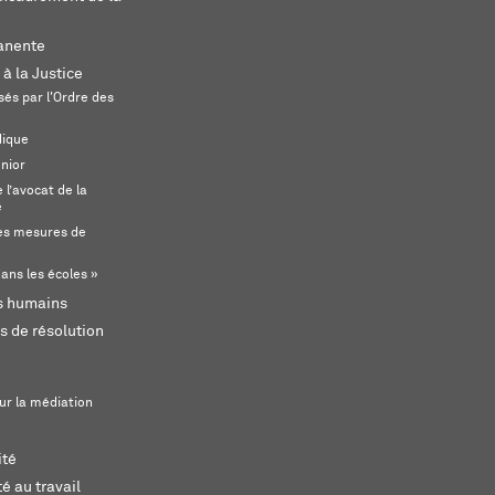
anente
 à la Justice
és par l'Ordre des
dique
unior
l’avocat de la
e
s mesures de
ans les écoles »
ts humains
s de résolution
ur la médiation
ité
é au travail