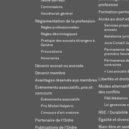
Jeune Barreau
profession
Commissions
Formation perm
Secrétariat général
Accès au droit et
Réglementation de la profession
Services propos
Règles professionnelles
avocats
Règles déontologiques
Assistance juri
Pratique des avocats étrangers à
Juris Conseil J
Genève
Permanence de 
Procurations
première heur
Honoraires
Permanence de
contrainte
Devenir avocat ou avocate
« Les avocats d
Devenir membre
Libertés et droi
Avantages réservés aux membres
Modes alternatif
Événements associatifs, prix et
des conflits
concours
FAQ Médiation
Événements associatifs
Loi genevoise s
Prix Michel Halpérin
RSE / Durabilité
Concours d'art oratoire
Égalité et divers
Partenaire de l'Ordre
Bien-être et sant
Publications de l'Ordre