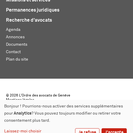
Missions et services
Permanences juridiques
Recherche d'avocats
Agenda
Annonces
Documents
Contact
Plan du site
© 2026 L'Ordre des avocats de Genève
Mentions légales
Créé par monoloco
Bonjour ! Pourrions-nous activer des services supplémentaires
pour
Analytics
? Vous pouvez toujours modifier ou retirer votre
consentement plus tard.
Laissez-moi choisir
Je refuse
J'accepte