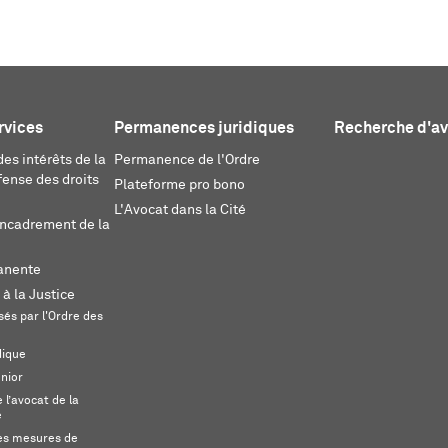
rvices
Permanences juridiques
Recherche d'a
es intérêts de la
Permanence de l'Ordre
fense des droits
Plateforme pro bono
L'Avocat dans la Cité
encadrement de la
anente
 à la Justice
és par l'Ordre des
dique
unior
l’avocat de la
e
s mesures de