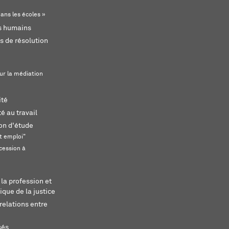
ans les écoles »
ts humains
s de résolution
ur la médiation
ité
é au travail
ion d'étude
t emploi"
cession à
 la profession et
ique de la justice
relations entre
sés