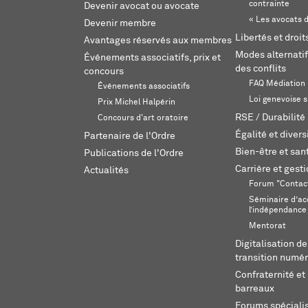
contrainte
Devenir avocat ou avocate
« Les avocats d
Devenir membre
Libertés et droi
Avantages réservés aux membres
Modes alternatif
Événements associatifs, prix et
des conflits
concours
FAQ Médiation
Événements associatifs
Loi genevoise s
Prix Michel Halpérin
RSE / Durabilité
Concours d'art oratoire
Égalité et divers
Partenaire de l'Ordre
Bien-être et sant
Publications de l'Ordre
Carrière et gest
Actualités
Forum "Contac
Séminaire d’ac
l’indépendance
Mentorat
Digitalisation de
transition numér
Confraternité et 
barreaux
Forums spéciali