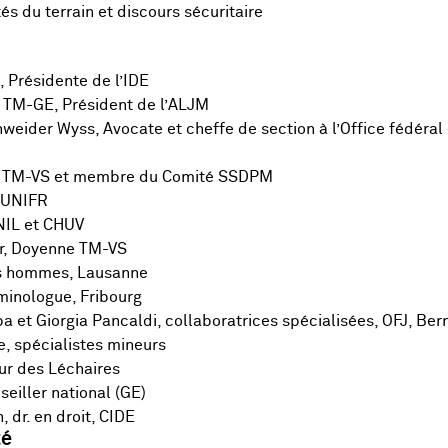
és du terrain et discours sécuritaire
Présidente de l’IDE
au TM-GE, Président de l’ALJM
ider Wyss, Avocate et cheffe de section à l’Office fédéral d
au TM-VS et membre du Comité SSDPM
, UNIFR
UNIL et CHUV
er, Doyenne TM-VS
des hommes, Lausanne
minologue, Fribourg
et Giorgia Pancaldi, collaboratrices spécialisées, OFJ, Ber
, spécialistes mineurs
eur des Léchaires
seiller national (GE)
dr. en droit, CIDE
té