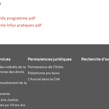
s
énile programme.pdf
ile Infos pratiques.pdf
rvices
Permanences juridiques
Recherche d'a
es intérêts de la
Permanence de l'Ordre
fense des droits
Plateforme pro bono
L'Avocat dans la Cité
encadrement de la
anente
 à la Justice
és par l'Ordre des