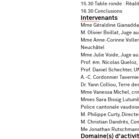
15.30 Table ronde : Réalit
16.30 Conclusions
Intervenants
Mme Géraldine Gianadda, 
M. Olivier Boillat, Juge 
Mme Anne-Corinne Vollenwe
Neuchâtel
Mme Julie Voide, Juge 
Prof. ém. Nicolas Queloz
Prof. Daniel Schechter, 
A.-C. Cordonnier Taverni
Dr. Yann Colliou, Terre 
Mme Vanessa Michel, cri
Mmes Sara Bissig Lutumba 
Police cantonale vaudoise
M. Philippe Curty, Direct
M. Christian Dandrès, Con
Me Jonathan Rutschmann, 
Domaine(s) d'activi