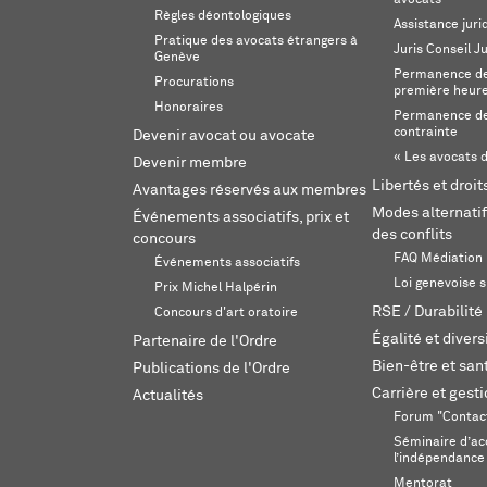
Règles déontologiques
Assistance juri
Pratique des avocats étrangers à
Juris Conseil J
Genève
Permanence de 
Procurations
première heur
Honoraires
Permanence de
contrainte
Devenir avocat ou avocate
« Les avocats d
Devenir membre
Libertés et droi
Avantages réservés aux membres
Modes alternatif
Événements associatifs, prix et
des conflits
concours
FAQ Médiation
Événements associatifs
Loi genevoise s
Prix Michel Halpérin
RSE / Durabilité
Concours d'art oratoire
Égalité et divers
Partenaire de l'Ordre
Bien-être et sant
Publications de l'Ordre
Carrière et gest
Actualités
Forum "Contac
Séminaire d’ac
l’indépendance
Mentorat