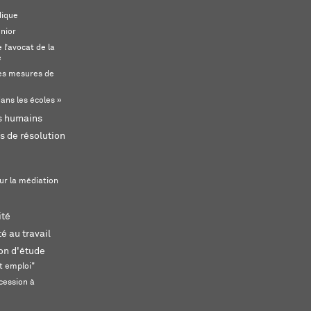
dique
unior
l’avocat de la
e
s mesures de
ans les écoles »
ts humains
s de résolution
ur la médiation
ité
é au travail
ion d'étude
t emploi"
cession à