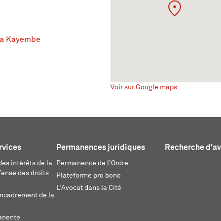
wa Kayembe
Voir sur Google maps
rvices
Permanences juridiques
Recherche d'a
es intérêts de la
Permanence de l'Ordre
fense des droits
Plateforme pro bono
L'Avocat dans la Cité
encadrement de la
anente