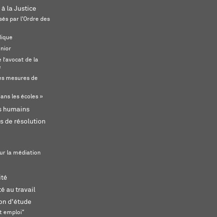
 à la Justice
és par l'Ordre des
dique
unior
l’avocat de la
e
s mesures de
ans les écoles »
ts humains
s de résolution
ur la médiation
ité
é au travail
ion d'étude
t emploi"