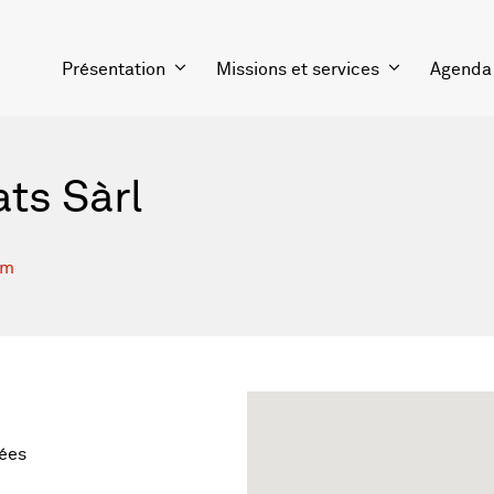
Présentation
Missions et services
Agenda
ts Sàrl
om
ées