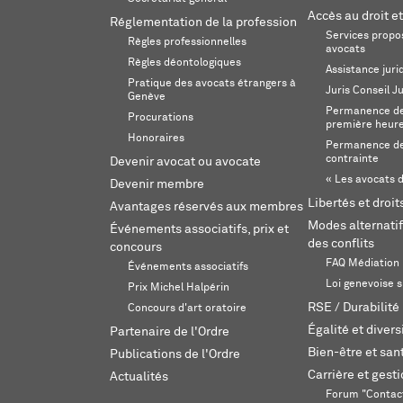
Accès au droit et
Réglementation de la profession
Services propos
Règles professionnelles
avocats
Règles déontologiques
Assistance juri
Pratique des avocats étrangers à
Juris Conseil J
Genève
Permanence de 
Procurations
première heur
Honoraires
Permanence de
contrainte
Devenir avocat ou avocate
« Les avocats d
Devenir membre
Libertés et droi
Avantages réservés aux membres
Modes alternatif
Événements associatifs, prix et
des conflits
concours
FAQ Médiation
Événements associatifs
Loi genevoise s
Prix Michel Halpérin
RSE / Durabilité
Concours d'art oratoire
Égalité et divers
Partenaire de l'Ordre
Bien-être et sant
Publications de l'Ordre
Carrière et gest
Actualités
Forum "Contac