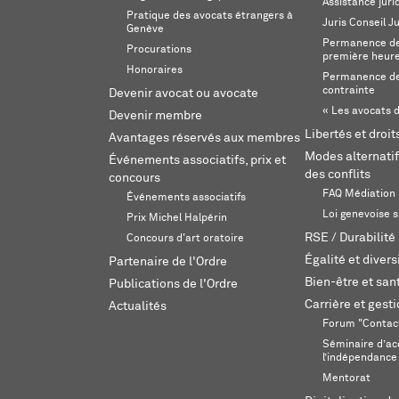
Assistance juri
Pratique des avocats étrangers à
Juris Conseil J
Genève
Permanence de 
Procurations
première heur
Honoraires
Permanence de
contrainte
Devenir avocat ou avocate
« Les avocats d
Devenir membre
Libertés et droi
Avantages réservés aux membres
Modes alternatif
Événements associatifs, prix et
des conflits
concours
FAQ Médiation
Événements associatifs
Loi genevoise s
Prix Michel Halpérin
RSE / Durabilité
Concours d'art oratoire
Égalité et divers
Partenaire de l'Ordre
Bien-être et sant
Publications de l'Ordre
Carrière et gest
Actualités
Forum "Contac
Séminaire d’ac
l’indépendance
Mentorat