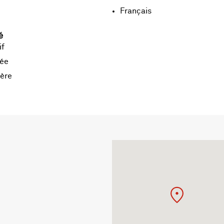
Français
é
if
tée
ère