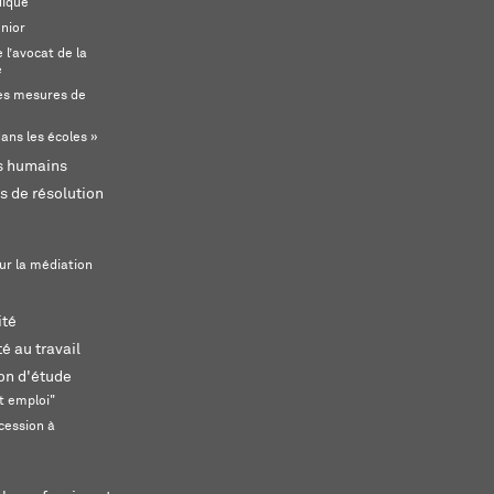
dique
unior
l’avocat de la
e
s mesures de
ans les écoles »
ts humains
s de résolution
ur la médiation
ité
é au travail
ion d'étude
t emploi"
cession à