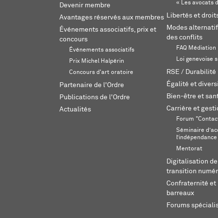
« Les avocats d
Devenir membre
Libertés et droi
Avantages réservés aux membres
Modes alternatif
Événements associatifs, prix et
des conflits
concours
FAQ Médiation
Événements associatifs
Loi genevoise s
Prix Michel Halpérin
RSE / Durabilité
Concours d'art oratoire
Égalité et divers
Partenaire de l'Ordre
Bien-être et sant
Publications de l'Ordre
Carrière et gest
Actualités
Forum "Contac
Séminaire d’ac
l’indépendance
Mentorat
Digitalisation de
transition numér
Confraternité et 
barreaux
Forums spéciali