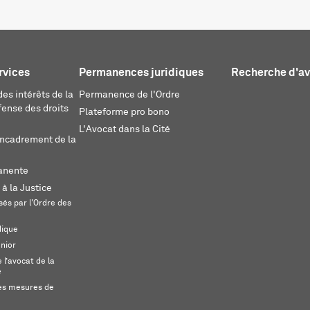
rvices
Permanences juridiques
Recherche d'a
es intérêts de la
Permanence de l'Ordre
fense des droits
Plateforme pro bono
L'Avocat dans la Cité
encadrement de la
anente
 à la Justice
és par l'Ordre des
dique
unior
l’avocat de la
e
s mesures de