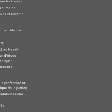
ans les écoles »
ts humains
s de résolution
ur la médiation
ité
é au travail
ion d'étude
t emploi"
cession à
 la profession et
ique de la justice
relations entre
sés