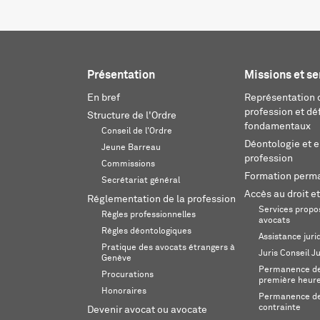
Présentation
Missions et se
En bref
Représentation d
profession et dé
Structure de l'Ordre
fondamentaux
Conseil de l'Ordre
Déontologie et 
Jeune Barreau
profession
Commissions
Formation perm
Secrétariat général
Accès au droit et
Réglementation de la profession
Services propos
Règles professionnelles
avocats
Règles déontologiques
Assistance juri
Pratique des avocats étrangers à
Juris Conseil J
Genève
Permanence de 
Procurations
première heur
Honoraires
Permanence de
contrainte
Devenir avocat ou avocate