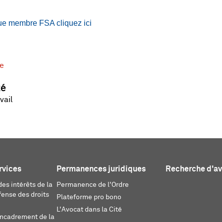
 que membre FSA cliquez ici
e
té
vail
rvices
Permanences juridiques
Recherche d'a
es intérêts de la
Permanence de l'Ordre
fense des droits
Plateforme pro bono
L'Avocat dans la Cité
encadrement de la