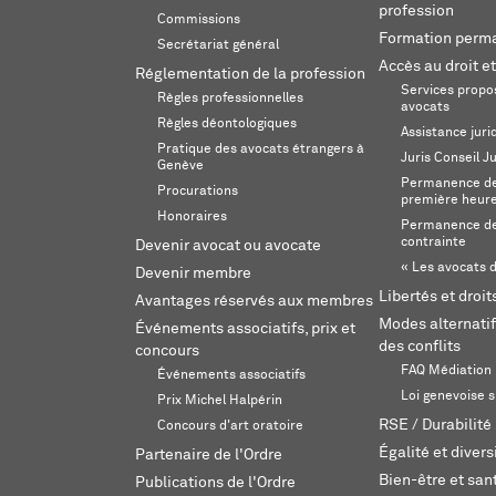
profession
Commissions
Formation perm
Secrétariat général
Accès au droit et
Réglementation de la profession
Services propos
Règles professionnelles
avocats
Règles déontologiques
Assistance juri
Pratique des avocats étrangers à
Juris Conseil J
Genève
Permanence de 
Procurations
première heur
Honoraires
Permanence de
contrainte
Devenir avocat ou avocate
« Les avocats d
Devenir membre
Libertés et droi
Avantages réservés aux membres
Modes alternatif
Événements associatifs, prix et
des conflits
concours
FAQ Médiation
Événements associatifs
Loi genevoise s
Prix Michel Halpérin
RSE / Durabilité
Concours d'art oratoire
Égalité et divers
Partenaire de l'Ordre
Bien-être et sant
Publications de l'Ordre