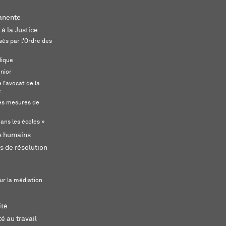
anente
 à la Justice
és par l'Ordre des
dique
unior
l’avocat de la
e
s mesures de
ans les écoles »
ts humains
s de résolution
ur la médiation
ité
é au travail