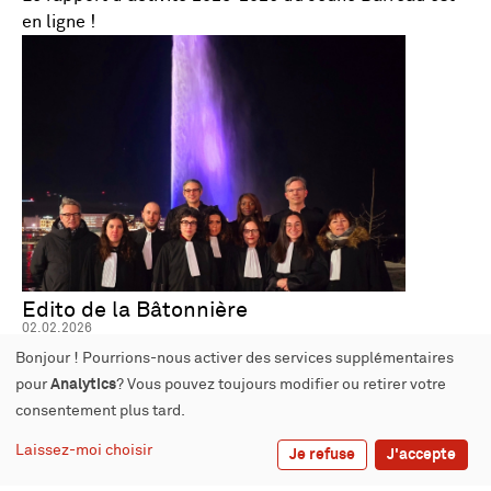
en ligne !
Edito de la Bâtonnière
02.02.2026
Chères Consœurs, Chers Confrères,
Bonjour ! Pourrions-nous activer des services supplémentaires
pour
Analytics
? Vous pouvez toujours modifier ou retirer votre
À chaque époque ses défis.
consentement plus tard.
Laissez-moi choisir
La nôtre est celle de la digitalisation de la justice et de
Je refuse
J'accepte
l’intelligence artificielle.