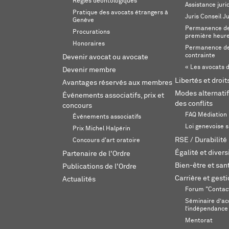
Règles déontologiques
Assistance juri
Pratique des avocats étrangers à
Juris Conseil J
Genève
Permanence de 
Procurations
première heur
Honoraires
Permanence de
contrainte
Devenir avocat ou avocate
« Les avocats d
Devenir membre
Libertés et droi
Avantages réservés aux membres
Modes alternatif
Événements associatifs, prix et
des conflits
concours
FAQ Médiation
Événements associatifs
Loi genevoise s
Prix Michel Halpérin
RSE / Durabilité
Concours d'art oratoire
Égalité et divers
Partenaire de l'Ordre
Bien-être et sant
Publications de l'Ordre
Carrière et gest
Actualités
Forum "Contac
Séminaire d’ac
l’indépendance
Mentorat