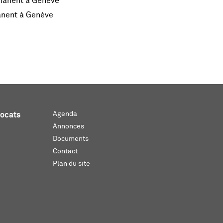
rmanent à Genève
anent à Genève
Agenda
vocats
Annonces
Documents
Contact
Plan du site