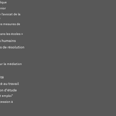
dique
unior
l’avocat de la
e
s mesures de
ans les écoles »
ts humains
s de résolution
ur la médiation
ité
é au travail
ion d'étude
t emploi"
cession à