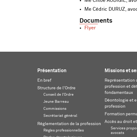
Me Chloé AUDIGIE, avoc
Me Cédric DURUZ, avoca
Documents
Flyer
Présentation
Missions et se
En bref
Représentation d
profession et dé
Structure de l'Ordre
fondamentaux
Conseil de l'Ordre
Déontologie et 
Jeune Barreau
profession
Commissions
Formation perm
Secrétariat général
Accès au droit et
Réglementation de la profession
Services propos
Règles professionnelles
avocats