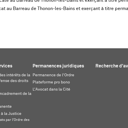
ate au Barreau de Thonon-les-Bains et exerçant à titre pe
t au Barreau de Thonon-les-Bains et exerçant à titre perm
rvices
Permanences juridiques
Recherche d'a
es intérêts de la
Permanence de l'Ordre
fense des droits
Plateforme pro bono
L'Avocat dans la Cité
encadrement de la
anente
 à la Justice
és par l'Ordre des