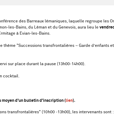
onférence des Barreaux lémaniques, laquelle regroupe les O
non-les-Bains, du Léman et du Genevois, aura lieu le
vendred
Ermitage à Evian-les-Bains.
le thème "Successions transfrontalières – Garde d’enfants e
servi sur place durant la pause (13h00-14h00).
n cocktail.
u moyen d'un bulletin d'inscription (
lien
).
ns transfrontalières" (10h00 -13h00), les intervenants sont :