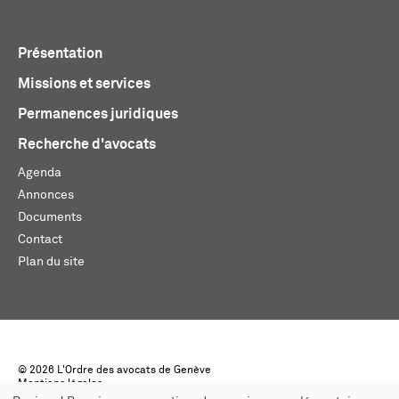
Présentation
Missions et services
Permanences juridiques
Recherche d'avocats
Agenda
Annonces
Documents
Contact
Plan du site
© 2026 L'Ordre des avocats de Genève
Mentions légales
Créé par monoloco