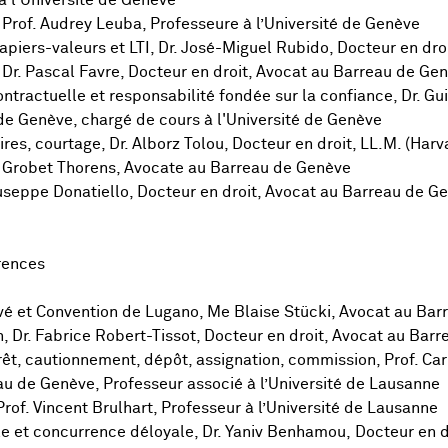
 l'Université de Genève
 Prof. Audrey Leuba, Professeure à l’Université de Genève
papiers-valeurs et LTI, Dr. José-Miguel Rubido, Docteur en dro
 Dr. Pascal Favre, Docteur en droit, Avocat au Barreau de Ge
ntractuelle et responsabilité fondée sur la confiance, Dr. Gu
de Genève, chargé de cours à l'Université de Genève
res, courtage, Dr. Alborz Tolou, Docteur en droit, LL.M. (Harv
in Grobet Thorens, Avocate au Barreau de Genève
 Giuseppe Donatiello, Docteur en droit, Avocat au Barreau de G
rences
rivé et Convention de Lugano, Me Blaise Stücki, Avocat au Ba
n, Dr. Fabrice Robert-Tissot, Docteur en droit, Avocat au Bar
rêt, cautionnement, dépôt, assignation, commission, Prof. Ca
au de Genève, Professeur associé à l’Université de Lausanne
Prof. Vincent Brulhart, Professeur à l’Université de Lausanne
lle et concurrence déloyale, Dr. Yaniv Benhamou, Docteur en d