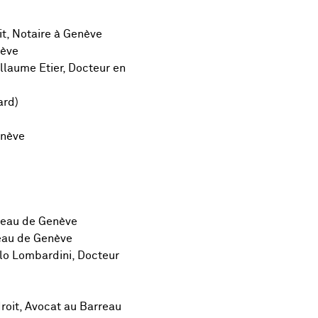
it, Notaire à Genève
nève
illaume Etier, Docteur en
ard)
enève
rreau de Genève
reau de Genève
rlo Lombardini, Docteur
roit, Avocat au
Barreau