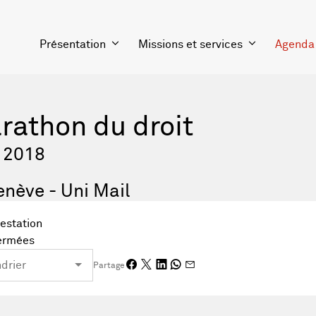
Présentation
Missions et services
Agenda
athon du droit
l 2018
enève - Uni Mail
testation
fermées
Partage