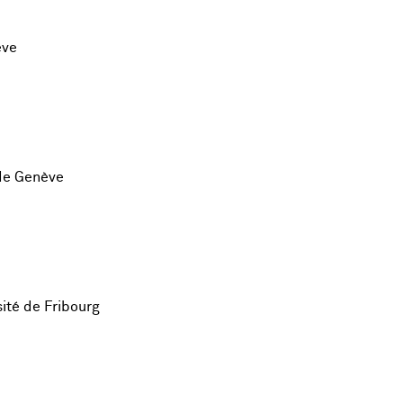
ève
 de Genève
ité de Fribourg