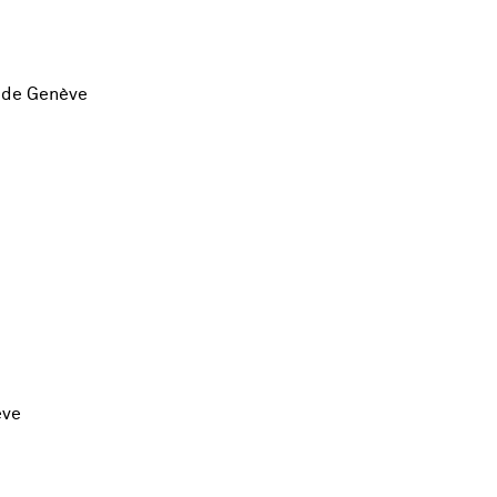
é de Genève
ève