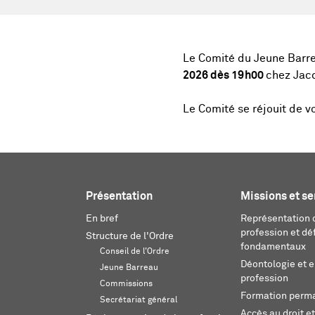
Le Comité du Jeune Barrea
2026 dès 19h00
chez Jac
Le Comité se réjouit de 
Présentation
Missions et se
En bref
Représentation d
profession et dé
Structure de l'Ordre
fondamentaux
Conseil de l'Ordre
Déontologie et 
Jeune Barreau
profession
Commissions
Formation perm
Secrétariat général
Accès au droit et