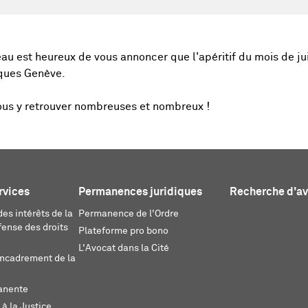
u est heureux de vous annoncer que l'apéritif du mois de jui
ques Genève.
vous y retrouver nombreuses et nombreux !
rvices
Permanences juridiques
Recherche d'a
es intérêts de la
Permanence de l'Ordre
fense des droits
Plateforme pro bono
L'Avocat dans la Cité
encadrement de la
anente
 à la Justice