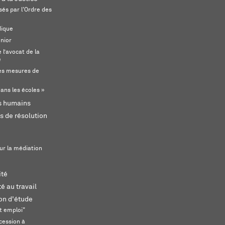
és par l'Ordre des
dique
unior
l’avocat de la
e
s mesures de
ans les écoles »
ts humains
s de résolution
ur la médiation
ité
é au travail
ion d'étude
t emploi"
cession à