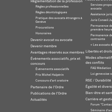
Réglementation de la profession
Services propos
Règles professionnelles
avocats
Règles déontologiques
Assistance juri
Pratique des avocats étrangers à
Juris Conseil J
Genève
Permanence de 
Procurations
première heur
Honoraires
Permanence de
contrainte
Devenir avocat ou avocate
« Les avocats d
Devenir membre
Libertés et droi
Avantages réservés aux membres
Modes alternatif
Événements associatifs, prix et
des conflits
concours
FAQ Médiation
Événements associatifs
Loi genevoise s
Prix Michel Halpérin
RSE / Durabilité
Concours d'art oratoire
Égalité et divers
Partenaire de l'Ordre
Bien-être et sant
Publications de l'Ordre
Carrière et gest
Actualités
Forum "Contac
Séminaire d’ac