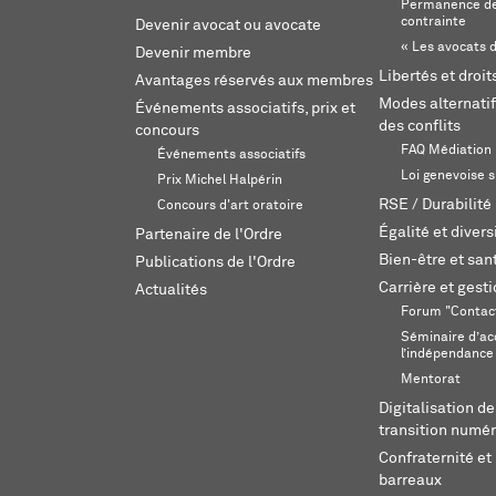
Permanence de
contrainte
Devenir avocat ou avocate
« Les avocats d
Devenir membre
Libertés et droi
Avantages réservés aux membres
Modes alternatif
Événements associatifs, prix et
des conflits
concours
FAQ Médiation
Événements associatifs
Loi genevoise s
Prix Michel Halpérin
RSE / Durabilité
Concours d'art oratoire
Égalité et divers
Partenaire de l'Ordre
Bien-être et sant
Publications de l'Ordre
Carrière et gest
Actualités
Forum "Contac
Séminaire d’ac
l’indépendance
Mentorat
Digitalisation de
transition numér
Confraternité et 
barreaux