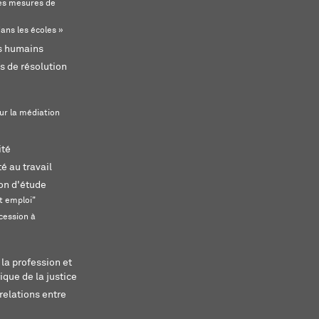
s mesures de
ans les écoles »
ts humains
s de résolution
ur la médiation
ité
é au travail
ion d'étude
t emploi"
cession à
 la profession et
ique de la justice
relations entre