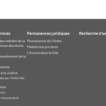
rvices
Permanences juridiques
Recherche d'a
es intérêts de la
Permanence de l'Ordre
fense des droits
Plateforme pro bono
L'Avocat dans la Cité
encadrement de la
anente
 à la Justice
és par l'Ordre des
dique
unior
l’avocat de la
e