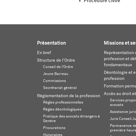
Procédure civile
Présentation
Missions et se
En bref
Représentation d
profession et dé
Structure de l'Ordre
fondamentaux
Conseil de l'Ordre
Déontologie et 
Jeune Barreau
profession
Commissions
Formation perm
Secrétariat général
Accès au droit et
Réglementation de la profession
Services propos
Règles professionnelles
avocats
Règles déontologiques
Assistance juri
Pratique des avocats étrangers à
Juris Conseil J
Genève
Permanence de 
Procurations
première heur
Honoraires