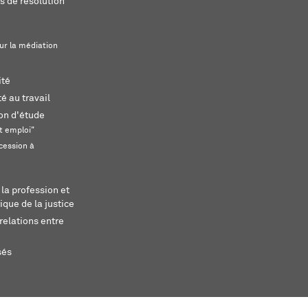
s de résolution
ur la médiation
ité
é au travail
ion d'étude
t emploi"
cession à
 la profession et
ique de la justice
relations entre
sés