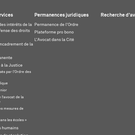
rvices
Permanences juridiques
Recherche d'a
es intérêts de la
Permanence de l'Ordre
fense des droits
Plateforme pro bono
L'Avocat dans la Cité
encadrement de la
anente
 à la Justice
és par l'Ordre des
dique
unior
l’avocat de la
e
s mesures de
ans les écoles »
ts humains