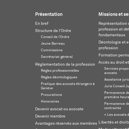
Présentation
Missions et se
En bref
Représentation d
profession et dé
Structure de l'Ordre
fondamentaux
Conseil de l'Ordre
Déontologie et 
Jeune Barreau
profession
Commissions
Formation perm
Secrétariat général
Accès au droit et
Réglementation de la profession
Services propos
Règles professionnelles
avocats
Règles déontologiques
Assistance juri
Pratique des avocats étrangers à
Juris Conseil J
Genève
Permanence de 
Procurations
première heur
Honoraires
Permanence de
contrainte
Devenir avocat ou avocate
« Les avocats d
Devenir membre
Libertés et droi
Avantages réservés aux membres