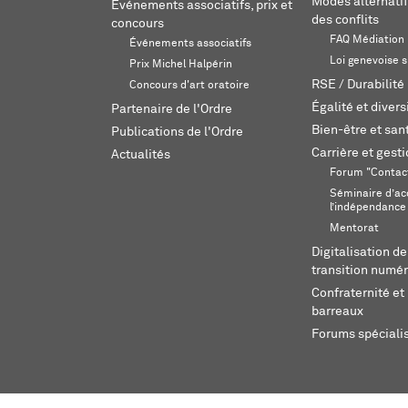
Modes alternatif
Événements associatifs, prix et
des conflits
concours
FAQ Médiation
Événements associatifs
Loi genevoise s
Prix Michel Halpérin
RSE / Durabilité
Concours d'art oratoire
Égalité et divers
Partenaire de l'Ordre
Bien-être et sant
Publications de l'Ordre
Carrière et gest
Actualités
Forum "Contac
Séminaire d’ac
l’indépendance
Mentorat
Digitalisation de
transition numér
Confraternité et 
barreaux
Forums spéciali