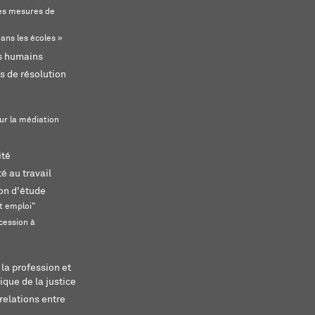
s mesures de
ans les écoles »
ts humains
s de résolution
ur la médiation
ité
é au travail
ion d'étude
t emploi"
cession à
 la profession et
ique de la justice
relations entre