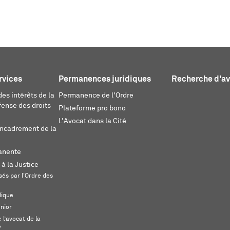
rvices
Permanences juridiques
Recherche d'a
es intérêts de la
Permanence de l'Ordre
fense des droits
Plateforme pro bono
L'Avocat dans la Cité
encadrement de la
anente
 à la Justice
és par l'Ordre des
dique
unior
l’avocat de la
e