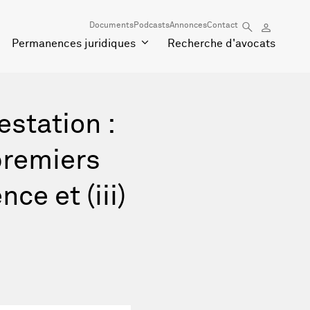
Documents
Podcasts
Annonces
Contact
Permanences juridiques
Recherche d'avocats
estation :
 premiers
nce et (iii)