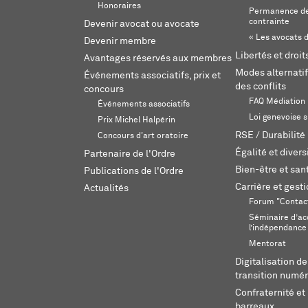
Honoraires
Permanence de
contrainte
Devenir avocat ou avocate
« Les avocats d
Devenir membre
Libertés et droi
Avantages réservés aux membres
Modes alternatif
Événements associatifs, prix et
des conflits
concours
FAQ Médiation
Événements associatifs
Loi genevoise s
Prix Michel Halpérin
RSE / Durabilité
Concours d'art oratoire
Égalité et divers
Partenaire de l'Ordre
Bien-être et sant
Publications de l'Ordre
Carrière et gest
Actualités
Forum "Contac
Séminaire d’ac
l’indépendance
Mentorat
Digitalisation de
transition numér
Confraternité et 
barreaux