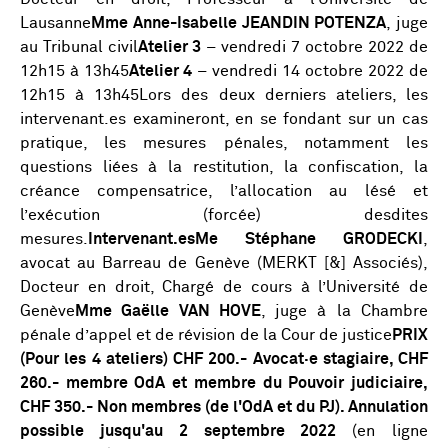
Lausanne
Mme Anne-Isabelle JEANDIN POTENZA
, juge
au Tribunal civil
Atelier 3
– vendredi 7 octobre 2022 de
12h15 à 13h45
Atelier 4
– vendredi 14 octobre 2022 de
12h15 à 13h45Lors des deux derniers ateliers, les
intervenant.es examineront, en se fondant sur un cas
pratique, les mesures pénales, notamment les
questions liées à la restitution, la confiscation, la
créance compensatrice, l’allocation au lésé et
l’exécution (forcée) desdites
mesures.
Intervenant.esMe Stéphane GRODECKI
,
avocat au Barreau de Genève (MERKT [&] Associés),
Docteur en droit, Chargé de cours à l’Université de
Genève
Mme Gaëlle VAN HOVE
, juge à la Chambre
pénale d’appel et de révision de la Cour de justice
PRIX
(Pour les 4 ateliers)
CHF 200.- Avocat·e stagiaire, CHF
260.- membre OdA et membre du Pouvoir judiciaire,
CHF 350.- Non membres (de l'OdA et du PJ). Annulation
possible jusqu'au 2 septembre 2022
(en ligne