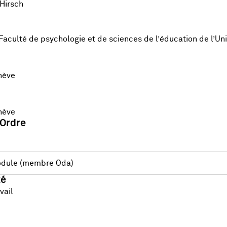
Hirsch
 Faculté de psychologie et de sciences de l’éducation de l’U
nève
nève
'Ordre
 module (membre Oda)
té
vail