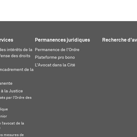
rvices
Permanences juridiques
Recherche d'a
es intérêts de la
Permanence de l'Ordre
fense des droits
Plateforme pro bono
L'Avocat dans la Cité
encadrement de la
anente
 à la Justice
és par l'Ordre des
dique
unior
l’avocat de la
e
s mesures de