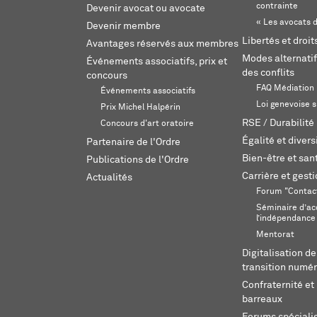
contrainte
Devenir avocat ou avocate
« Les avocats d
Devenir membre
Libertés et droi
Avantages réservés aux membres
Modes alternatif
Événements associatifs, prix et
des conflits
concours
FAQ Médiation
Événements associatifs
Loi genevoise s
Prix Michel Halpérin
RSE / Durabilité
Concours d'art oratoire
Égalité et divers
Partenaire de l'Ordre
Bien-être et sant
Publications de l'Ordre
Carrière et gest
Actualités
Forum "Contac
Séminaire d’ac
l’indépendance
Mentorat
Digitalisation de
transition numér
Confraternité et 
barreaux