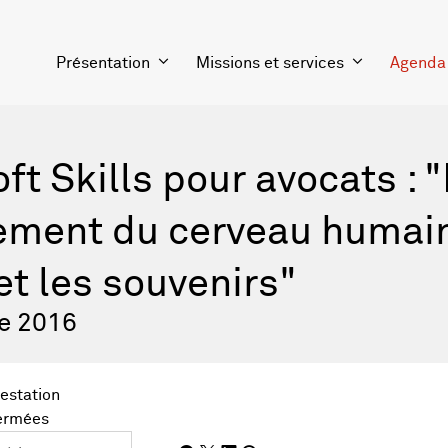
Présentation
Missions et services
Agenda
oft Skills pour avocats : 
ement du cerveau humain
t les souvenirs"
re 2016
testation
fermées