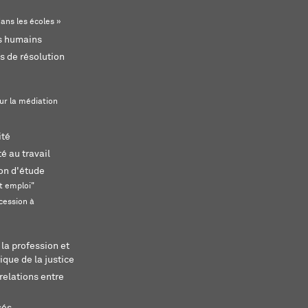
ans les écoles »
ts humains
s de résolution
ur la médiation
ité
é au travail
ion d'étude
t emploi"
cession à
 la profession et
ique de la justice
relations entre