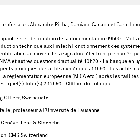
s professeurs Alexandre Richa, Damiano Canapa et Carlo Lom
cipant·e·s et distribution de la documentation 09h00 - Mots 
roduction technique aux FinTech Fonctionnement des systèmes 
entification au moyen de la signature électronique numérique
FINMA et autres questions d’actualité 10h20 - La banque en li
pects juridiques des actifs numériques 11h50 - Les actifs n
r la réglementation européenne (MiCA etc.) après les faillite
s : quel(s) futur(s) ? 12h50 - Clôture du colloque
ng Officer, Swissquote
felle, professeur à l'Université de Lausanne
à Genève, Lenz & Staehelin
rich, CMS Switzerland