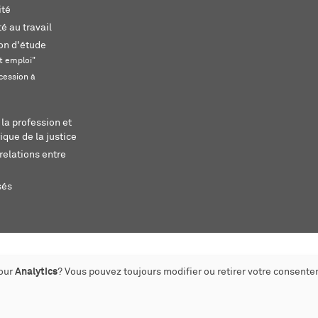
ité
é au travail
ion d'étude
t emploi"
cession à
 la profession et
ique de la justice
relations entre
sés
pour
Analytics
? Vous pouvez toujours modifier ou retirer votre consente
éé par monoloco