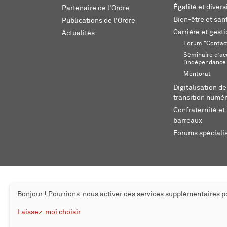
Égalité et divers
Partenaire de l'Ordre
Bien-être et sant
Publications de l'Ordre
Carrière et gest
Actualités
Forum "Contac
Séminaire d’ac
l’indépendance
Mentorat
Digitalisation de
transition numér
Confraternité et 
barreaux
Forums spéciali
Bonjour ! Pourrions-nous activer des services supplémentaires 
© 2026 L'Ordre des avocats de Genève
Mentions légales
Cr
Laissez-moi choisir