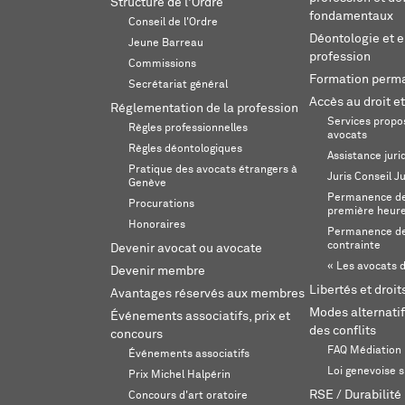
Structure de l'Ordre
fondamentaux
Conseil de l'Ordre
Déontologie et 
Jeune Barreau
profession
Commissions
Formation perm
Secrétariat général
Accès au droit et
Réglementation de la profession
Services propos
Règles professionnelles
avocats
Règles déontologiques
Assistance juri
Pratique des avocats étrangers à
Juris Conseil J
Genève
Permanence de 
Procurations
première heur
Honoraires
Permanence de
contrainte
Devenir avocat ou avocate
« Les avocats d
Devenir membre
Libertés et droi
Avantages réservés aux membres
Modes alternatif
Événements associatifs, prix et
des conflits
concours
FAQ Médiation
Événements associatifs
Loi genevoise s
Prix Michel Halpérin
RSE / Durabilité
Concours d'art oratoire