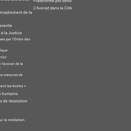
Plateforme pro bono
L'Avocat dans la Cité
encadrement de la
anente
 à la Justice
és par l'Ordre des
dique
unior
l’avocat de la
e
s mesures de
ans les écoles »
ts humains
s de résolution
ur la médiation