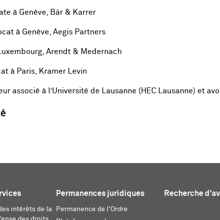
ate à Genève, Bär & Karrer
cat à Genève, Aegis Partners
 Luxembourg, Arendt & Medernach
at à Paris, Kramer Levin
eur associé à l’Université de Lausanne (HEC Lausanne) et avo
té
rvices
Permanences juridiques
Recherche d'a
es intérêts de la
Permanence de l'Ordre
fense des droits