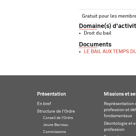
Gratuit pour les membre
Domaine(s) d'activi
Droit du bail
Documents
LE BAIL AUX TEMPS DU 
Présentation
Missions et se
En bref
Représentation d
profession et dé
Structure de l'Ordre
fondamentaux
Conseil de l'Ordre
Déontologie et 
Jeune Barreau
profession
Commissions