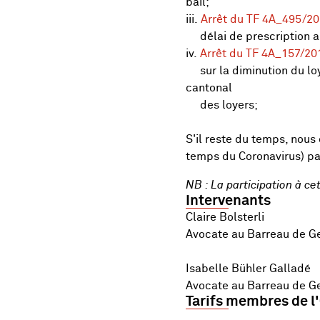
bail;
iii.
Arrêt du TF 4A_495/20
délai de prescription abs
iv.
Arrêt du TF 4A_157/201
sur la diminution du loye
cantonal
des loyers;
S'il reste du temps, nous
temps du Coronavirus) par
NB : La participation à c
Intervenants
Claire Bolsterli
Avocate au Barreau de G
Isabelle Bühler Galladé
Avocate au Barreau de G
Tarifs membres de l