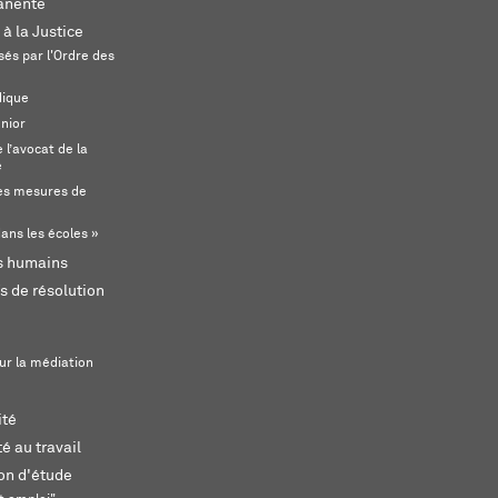
anente
 à la Justice
és par l'Ordre des
dique
unior
l’avocat de la
e
s mesures de
ans les écoles »
ts humains
s de résolution
ur la médiation
ité
é au travail
ion d'étude