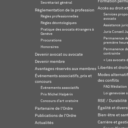
Formation perm
Secrétariat général
Accès au droit et
Réglementation de la profession
Services propos
Règles professionnelles
avocats
Règles déontologiques
Assistance juri
Pratique des avocats étrangers à
Juris Conseil J
Genève
Permanence de 
Procurations
première heur
Honoraires
Permanence de
contrainte
Devenir avocat ou avocate
« Les avocats d
Devenir membre
Libertés et droi
Avantages réservés aux membres
Modes alternatif
Événements associatifs, prix et
des conflits
concours
FAQ Médiation
Événements associatifs
Loi genevoise s
Prix Michel Halpérin
RSE / Durabilité
Concours d'art oratoire
Égalité et divers
Partenaire de l'Ordre
Bien-être et sant
Publications de l'Ordre
Carrière et gest
Actualités