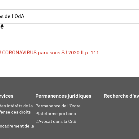
s de l'OdA
té
CORONAVIRUS paru sous SJ 2020 II p. 111.
rvices
Permanences juridiques
Recherche d'a
es intérêts de la
Permanence de l'Ordre
fense des droits
Plateforme pro bono
L'Avocat dans la Cité
encadrement de la