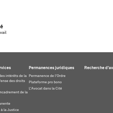
té
vail
rvices
Permanences juridiques
Recherche d'a
es intérêts de la
Permanence de l'Ordre
fense des droits
Plateforme pro bono
L'Avocat dans la Cité
encadrement de la
anente
 à la Justice