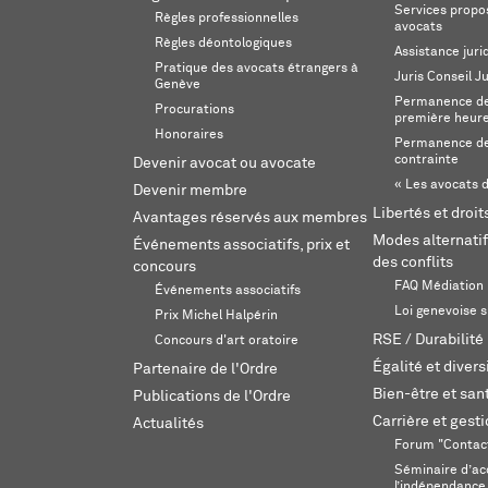
Services propos
Règles professionnelles
avocats
Règles déontologiques
Assistance juri
Pratique des avocats étrangers à
Juris Conseil J
Genève
Permanence de 
Procurations
première heur
Honoraires
Permanence de
contrainte
Devenir avocat ou avocate
« Les avocats d
Devenir membre
Libertés et droi
Avantages réservés aux membres
Modes alternatif
Événements associatifs, prix et
des conflits
concours
FAQ Médiation
Événements associatifs
Loi genevoise s
Prix Michel Halpérin
RSE / Durabilité
Concours d'art oratoire
Égalité et divers
Partenaire de l'Ordre
Bien-être et sant
Publications de l'Ordre
Carrière et gest
Actualités
Forum "Contac
Séminaire d’ac
l’indépendance