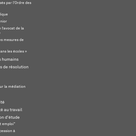
és par l'Ordre des
dique
unior
l’avocat de la
e
s mesures de
ans les écoles »
ts humains
s de résolution
ur la médiation
ité
é au travail
ion d'étude
t emploi"
cession à