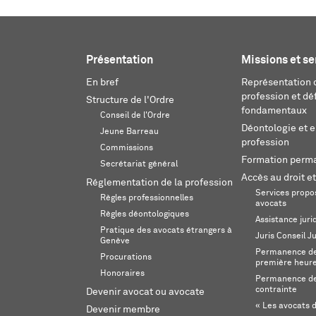
Présentation
Missions et se
En bref
Représentation d
profession et dé
Structure de l'Ordre
fondamentaux
Conseil de l'Ordre
Déontologie et 
Jeune Barreau
profession
Commissions
Formation perm
Secrétariat général
Accès au droit et
Réglementation de la profession
Services propos
Règles professionnelles
avocats
Règles déontologiques
Assistance juri
Pratique des avocats étrangers à
Juris Conseil J
Genève
Permanence de 
Procurations
première heur
Honoraires
Permanence de
contrainte
Devenir avocat ou avocate
« Les avocats d
Devenir membre