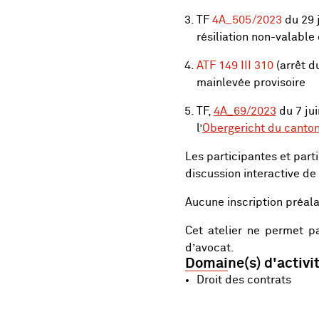
TF
4A_505/2023
du 29 
résiliation non-valable 
ATF 149 III 310
(arrêt d
mainlevée provisoire
TF,
4A_69/2023
du 7 jui
l’
Obergericht du canto
Les participantes et parti
discussion interactive de
Aucune inscription préala
Cet atelier ne permet p
d’avocat.
Domaine(s) d'activi
Droit des contrats