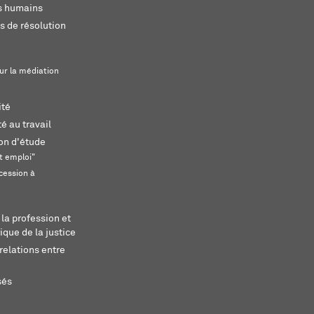
ts humains
s de résolution
ur la médiation
ité
é au travail
ion d'étude
t emploi"
cession à
 la profession et
ique de la justice
relations entre
sés