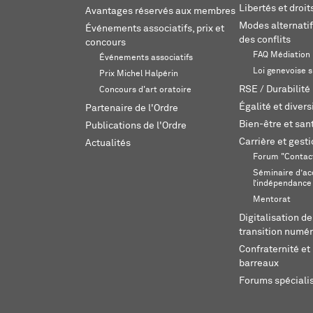
Libertés et droi
Avantages réservés aux membres
Modes alternatif
Événements associatifs, prix et
des conflits
concours
FAQ Médiation
Événements associatifs
Loi genevoise s
Prix Michel Halpérin
RSE / Durabilité
Concours d'art oratoire
Égalité et divers
Partenaire de l'Ordre
Bien-être et sant
Publications de l'Ordre
Carrière et gest
Actualités
Forum "Contac
Séminaire d’ac
l’indépendance
Mentorat
Digitalisation de
transition numér
Confraternité et 
barreaux
Forums spéciali