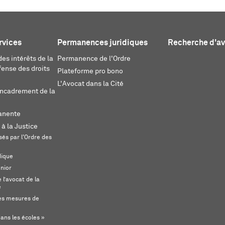
rvices
Permanences juridiques
Recherche d'a
es intérêts de la
Permanence de l'Ordre
fense des droits
Plateforme pro bono
L'Avocat dans la Cité
encadrement de la
anente
 à la Justice
és par l'Ordre des
dique
unior
l’avocat de la
e
s mesures de
ans les écoles »