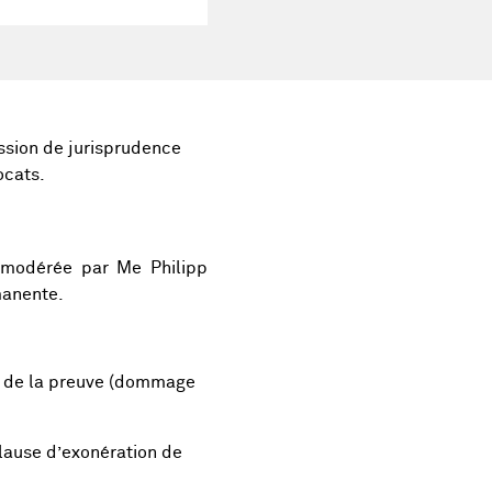
ussion de jurisprudence
ocats.
 modérée par Me Philipp
manente.
ré de la preuve (dommage
 clause d’exonération de