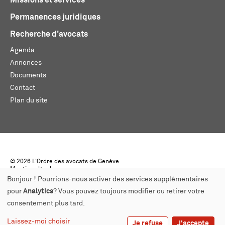
Missions et services
Permanences juridiques
Recherche d'avocats
Agenda
Annonces
Documents
Contact
Plan du site
© 2026 L'Ordre des avocats de Genève
Mentions légales
Créé par monoloco
Bonjour ! Pourrions-nous activer des services supplémentaires
pour
Analytics
? Vous pouvez toujours modifier ou retirer votre
consentement plus tard.
Laissez-moi choisir
Je refuse
J'accepte