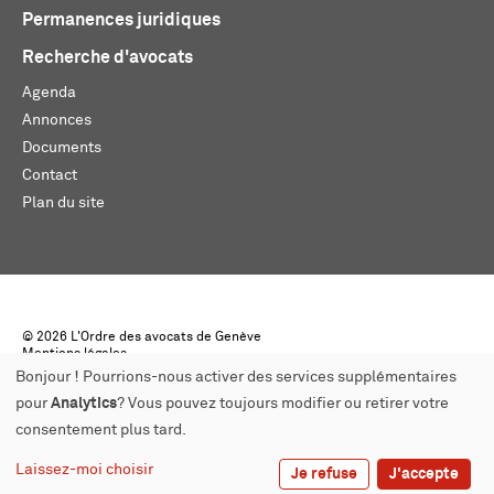
Permanences juridiques
Recherche d'avocats
Agenda
Annonces
Documents
Contact
Plan du site
© 2026 L'Ordre des avocats de Genève
Mentions légales
Créé par monoloco
Bonjour ! Pourrions-nous activer des services supplémentaires
pour
Analytics
? Vous pouvez toujours modifier ou retirer votre
consentement plus tard.
Laissez-moi choisir
Je refuse
J'accepte