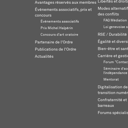
Libertés et droi
Avantages réservés aux membres
Modes alternatif
Événements associatifs, prix et
des conflits
concours
FAQ Médiation
Événements associatifs
Loi genevoise s
Prix Michel Halpérin
RSE / Durabilité
Concours d'art oratoire
Égalité et divers
Partenaire de l'Ordre
Bien-être et sant
Publications de l'Ordre
Carrière et gest
Actualités
Forum "Contac
Séminaire d’ac
l’indépendance
Mentorat
Digitalisation de
transition numér
Confraternité et 
barreaux
Forums spéciali