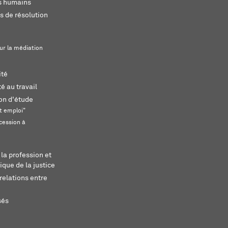
ts humains
s de résolution
ur la médiation
ité
é au travail
ion d'étude
t emploi"
cession à
 la profession et
ique de la justice
relations entre
sés