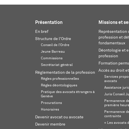
Présentation
Missions et se
En bref
Représentation d
profession et dé
Structure de l'Ordre
fondamentaux
Conseil de l'Ordre
Déontologie et 
Jeune Barreau
profession
Commissions
Formation perm
Secrétariat général
Accès au droit et
Réglementation de la profession
Services propos
Règles professionnelles
avocats
Règles déontologiques
Assistance juri
Pratique des avocats étrangers à
Juris Conseil J
Genève
Permanence de 
Procurations
première heur
Honoraires
Permanence de
contrainte
Devenir avocat ou avocate
« Les avocats d
Devenir membre