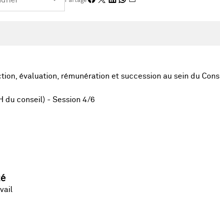
Partage
ion, évaluation, rémunération et succession au sein du Conse
H du conseil) - Session 4/6
té
vail