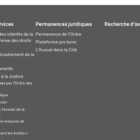
rvices
Permanences juridiques
Recherche d'a
es intérêts de la
Permanence de l'Ordre
fense des droits
Plateforme pro bono
L'Avocat dans la Cité
encadrement de la
anente
 à la Justice
és par l'Ordre des
dique
unior
l’avocat de la
e
s mesures de
ans les écoles »