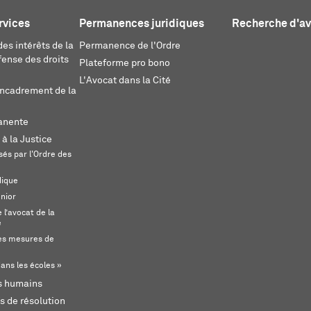
rvices
Permanences juridiques
Recherche d'a
es intérêts de la
Permanence de l'Ordre
fense des droits
Plateforme pro bono
L'Avocat dans la Cité
encadrement de la
anente
 à la Justice
és par l'Ordre des
dique
unior
l’avocat de la
e
s mesures de
ans les écoles »
ts humains
s de résolution