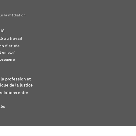
ur la médiation
ité
é au travail
ion d'étude
t emploi"
cession à
 la profession et
ique de la justice
relations entre
sés