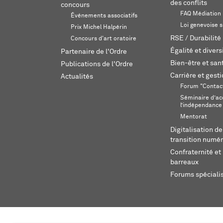
des conflits
concours
FAQ Médiation
Événements associatifs
Loi genevoise s
Prix Michel Halpérin
RSE / Durabilité
Concours d'art oratoire
Égalité et divers
Partenaire de l'Ordre
Bien-être et sant
Publications de l'Ordre
Carrière et gest
Actualités
Forum "Contac
Séminaire d’ac
l’indépendance
Mentorat
Digitalisation de
transition numér
Confraternité et 
barreaux
Forums spéciali