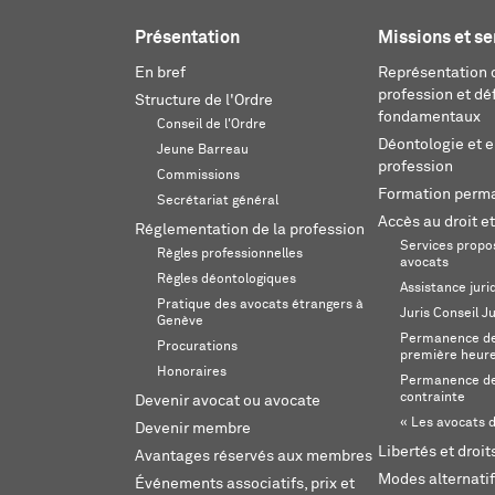
Présentation
Missions et se
En bref
Représentation d
profession et dé
Structure de l'Ordre
fondamentaux
Conseil de l'Ordre
Déontologie et 
Jeune Barreau
profession
Commissions
Formation perm
Secrétariat général
Accès au droit et
Réglementation de la profession
Services propos
Règles professionnelles
avocats
Règles déontologiques
Assistance juri
Pratique des avocats étrangers à
Juris Conseil J
Genève
Permanence de 
Procurations
première heur
Honoraires
Permanence de
contrainte
Devenir avocat ou avocate
« Les avocats d
Devenir membre
Libertés et droi
Avantages réservés aux membres
Modes alternatif
Événements associatifs, prix et