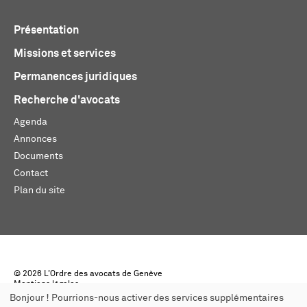
Présentation
Missions et services
Permanences juridiques
Recherche d'avocats
Agenda
Annonces
Documents
Contact
Plan du site
© 2026 L'Ordre des avocats de Genève
Mentions légales
Créé par monoloco
Bonjour ! Pourrions-nous activer des services supplémentaires