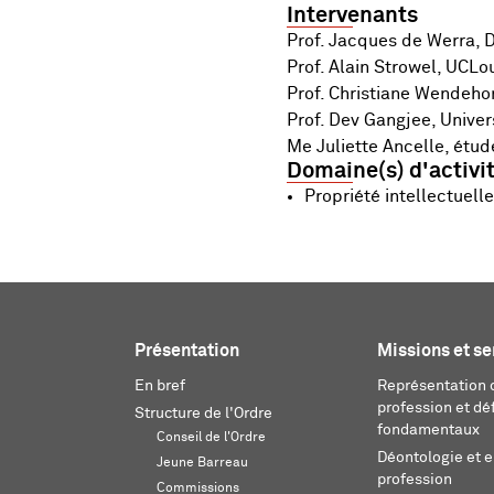
Intervenants
Prof. Jacques de Werra, D
Prof. Alain Strowel, UCLo
Prof. Christiane Wendehor
Prof. Dev Gangjee, Univer
Me Juliette Ancelle, étud
Domaine(s) d'activi
Propriété intellectuelle
Présentation
Missions et se
En bref
Représentation d
profession et dé
Structure de l'Ordre
fondamentaux
Conseil de l'Ordre
Déontologie et 
Jeune Barreau
profession
Commissions