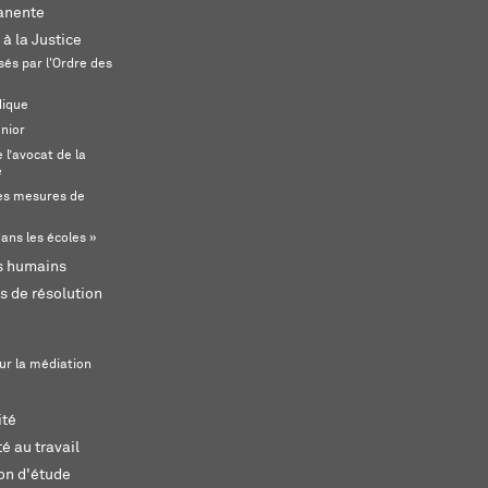
anente
 à la Justice
és par l'Ordre des
dique
unior
l’avocat de la
e
s mesures de
ans les écoles »
ts humains
s de résolution
ur la médiation
ité
é au travail
ion d'étude