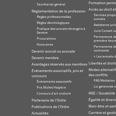
Formation perm
Secrétariat général
Accès au droit et
Réglementation de la profession
Services propos
Règles professionnelles
avocats
Règles déontologiques
Assistance juri
Pratique des avocats étrangers à
Juris Conseil J
Genève
Permanence de 
Procurations
première heur
Honoraires
Permanence de
contrainte
Devenir avocat ou avocate
« Les avocats d
Devenir membre
Libertés et droi
Avantages réservés aux membres
Modes alternatif
Événements associatifs, prix et
des conflits
concours
FAQ Médiation
Événements associatifs
Loi genevoise s
Prix Michel Halpérin
RSE / Durabilité
Concours d'art oratoire
Égalité et divers
Partenaire de l'Ordre
Bien-être et sant
Publications de l'Ordre
Carrière et gest
Actualités