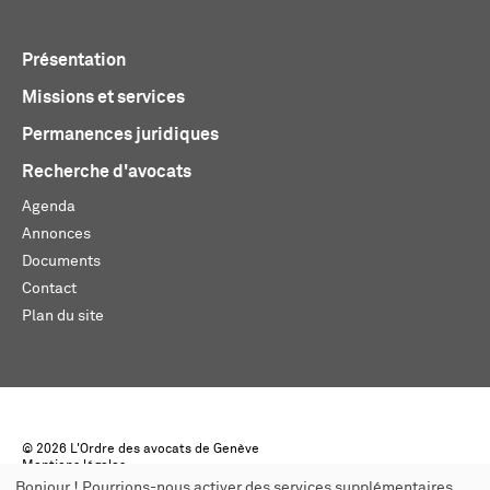
Présentation
Missions et services
Permanences juridiques
Recherche d'avocats
Agenda
Annonces
Documents
Contact
Plan du site
© 2026 L'Ordre des avocats de Genève
Mentions légales
Créé par monoloco
Bonjour ! Pourrions-nous activer des services supplémentaires