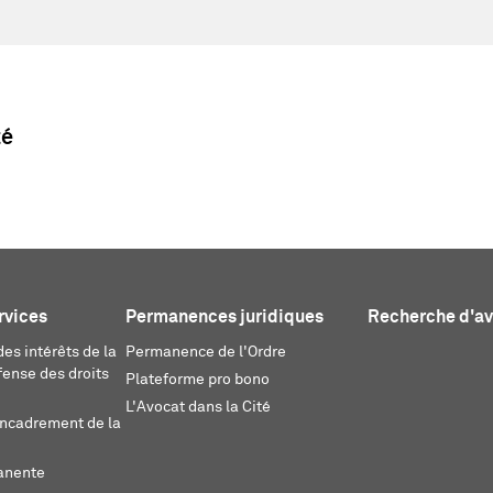
té
rvices
Permanences juridiques
Recherche d'a
es intérêts de la
Permanence de l'Ordre
fense des droits
Plateforme pro bono
L'Avocat dans la Cité
encadrement de la
anente