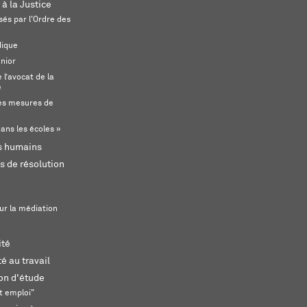
 à la Justice
és par l'Ordre des
dique
unior
l’avocat de la
e
s mesures de
ans les écoles »
ts humains
s de résolution
ur la médiation
ité
é au travail
ion d'étude
t emploi"