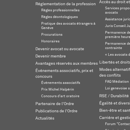
Accès au droit et
Réglementation de la profession
Services propos
Règles professionnelles
avocats
Règles déontologiques
Assistance juri
Pratique des avocats étrangers à
Juris Conseil J
Genève
Permanence de 
Procurations
première heur
Honoraires
Permanence de
contrainte
Devenir avocat ou avocate
« Les avocats d
Devenir membre
Libertés et droi
Avantages réservés aux membres
Modes alternatif
Événements associatifs, prix et
des conflits
concours
FAQ Médiation
Événements associatifs
Loi genevoise s
Prix Michel Halpérin
RSE / Durabilité
Concours d'art oratoire
Égalité et divers
Partenaire de l'Ordre
Bien-être et sant
Publications de l'Ordre
Carrière et gest
Actualités
Forum "Contac