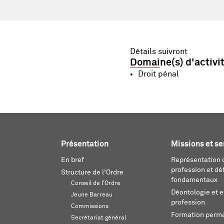
Détails suivront
Domaine(s) d'activi
Droit pénal
Présentation
Missions et se
En bref
Représentation d
profession et dé
Structure de l'Ordre
fondamentaux
Conseil de l'Ordre
Déontologie et 
Jeune Barreau
profession
Commissions
Formation perm
Secrétariat général