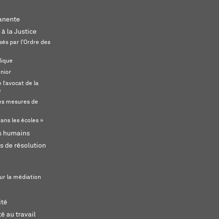
anente
 à la Justice
és par l'Ordre des
dique
unior
l’avocat de la
e
s mesures de
ans les écoles »
ts humains
s de résolution
ur la médiation
ité
é au travail