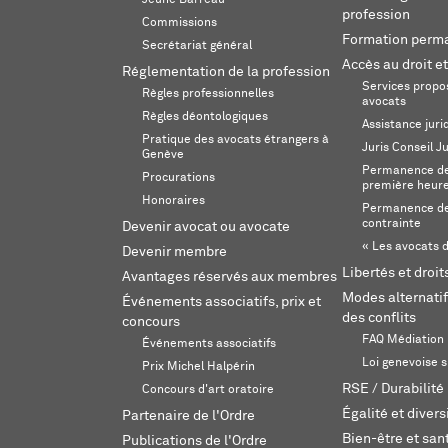
Jeune Barreau
profession
Commissions
Formation perm
Secrétariat général
Accès au droit et
Réglementation de la profession
Services propos
Règles professionnelles
avocats
Règles déontologiques
Assistance juri
Pratique des avocats étrangers à
Juris Conseil J
Genève
Permanence de 
Procurations
première heur
Honoraires
Permanence de
contrainte
Devenir avocat ou avocate
« Les avocats d
Devenir membre
Libertés et droi
Avantages réservés aux membres
Modes alternatif
Événements associatifs, prix et
des conflits
concours
FAQ Médiation
Événements associatifs
Loi genevoise s
Prix Michel Halpérin
RSE / Durabilité
Concours d'art oratoire
Égalité et divers
Partenaire de l'Ordre
Bien-être et sant
Publications de l'Ordre