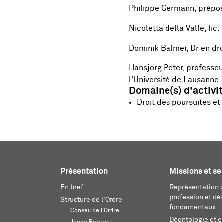
Philippe Germann, préposé
Nicoletta della Valle, lic.
Dominik Balmer, Dr en dro
Hansjörg Peter, professeu
l'Université de Lausanne
Domaine(s) d'activi
Droit des poursuites et d
Présentation
Missions et se
En bref
Représentation d
profession et dé
Structure de l'Ordre
fondamentaux
Conseil de l'Ordre
Déontologie et 