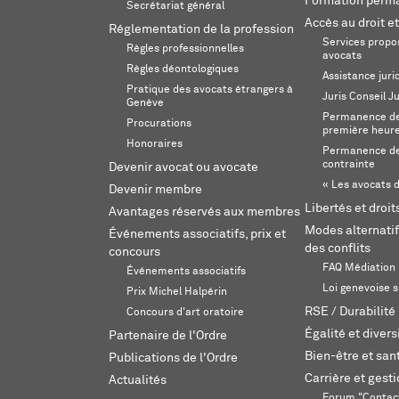
Formation perm
Secrétariat général
Accès au droit et
Réglementation de la profession
Services propos
Règles professionnelles
avocats
Règles déontologiques
Assistance juri
Pratique des avocats étrangers à
Juris Conseil J
Genève
Permanence de 
Procurations
première heur
Honoraires
Permanence de
contrainte
Devenir avocat ou avocate
« Les avocats d
Devenir membre
Libertés et droi
Avantages réservés aux membres
Modes alternatif
Événements associatifs, prix et
des conflits
concours
FAQ Médiation
Événements associatifs
Loi genevoise s
Prix Michel Halpérin
RSE / Durabilité
Concours d'art oratoire
Égalité et divers
Partenaire de l'Ordre
Bien-être et sant
Publications de l'Ordre
Carrière et gest
Actualités
Forum "Contac