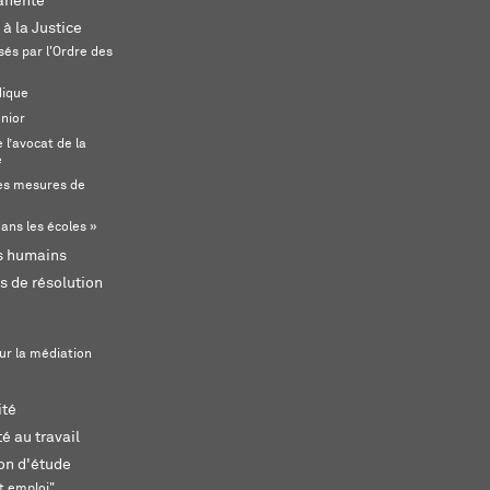
anente
 à la Justice
és par l'Ordre des
dique
unior
l’avocat de la
e
s mesures de
ans les écoles »
ts humains
s de résolution
ur la médiation
ité
é au travail
ion d'étude
t emploi"