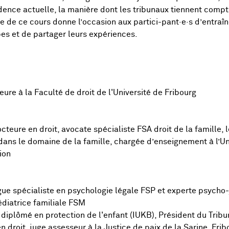
udence actuelle, la manière dont les tribunaux tiennent compt
que de ce cours donne l’occasion aux partici-pant·e·s d’entraî
pes et de partager leurs expériences.
ure à la Faculté de droit de l'Université de Fribourg
eure en droit, avocate spécialiste FSA droit de la famille, le
dans le domaine de la famille, chargée d’enseignement à l’Un
ion
gue spécialiste en psychologie légale FSP et experte psycho-
médiatrice familiale FSM
iplômé en protection de l'enfant (IUKB), Président du Tribuna
n droit, juge assesseur à la Justice de paix de la Sarine, Fri