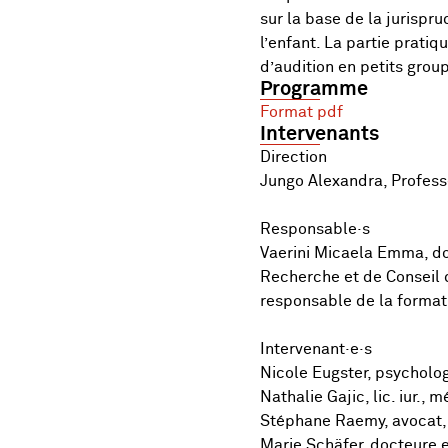
sur la base de la jurispr
l’enfant. La partie prati
d’audition en petits grou
Programme
Format pdf
Intervenants
Direction
Jungo Alexandra, Professe
Responsable·s
Vaerini Micaela Emma, doct
Recherche et de Conseil 
responsable de la format
Intervenant·e·s
Nicole Eugster, psycholo
Nathalie Gajic, lic. iur., 
Stéphane Raemy, avocat, d
Marie Schäfer, docteure e