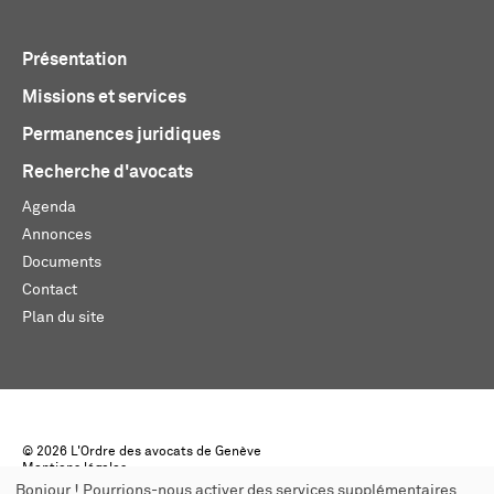
Présentation
Missions et services
Permanences juridiques
Recherche d'avocats
Agenda
Annonces
Documents
Contact
Plan du site
© 2026 L'Ordre des avocats de Genève
Mentions légales
Créé par monoloco
Bonjour ! Pourrions-nous activer des services supplémentaires