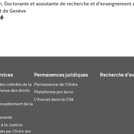
Doctorante et assistante de recherche et d'enseignement 
it de Genève
té
rvices
Permanences juridiques
Recherche d'a
es intérêts de la
Permanence de l'Ordre
fense des droits
Plateforme pro bono
L'Avocat dans la Cité
encadrement de la
anente
 à la Justice
és par l'Ordre des