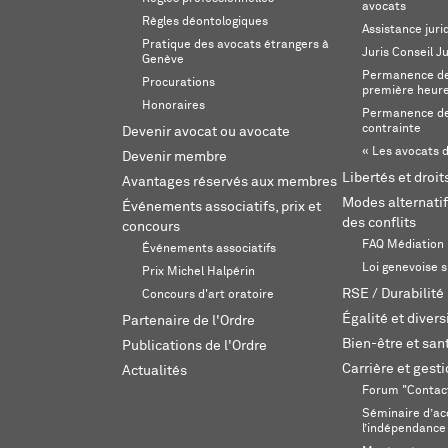
avocats
Règles déontologiques
Assistance juri
Pratique des avocats étrangers à
Juris Conseil J
Genève
Permanence de 
Procurations
première heur
Honoraires
Permanence de
contrainte
Devenir avocat ou avocate
« Les avocats d
Devenir membre
Libertés et droi
Avantages réservés aux membres
Modes alternatif
Événements associatifs, prix et
des conflits
concours
FAQ Médiation
Événements associatifs
Loi genevoise s
Prix Michel Halpérin
RSE / Durabilité
Concours d'art oratoire
Égalité et divers
Partenaire de l'Ordre
Bien-être et sant
Publications de l'Ordre
Carrière et gest
Actualités
Forum "Contac
Séminaire d’ac
l’indépendance