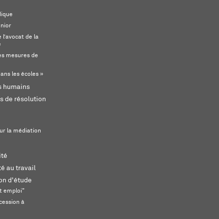
dique
unior
l’avocat de la
e
s mesures de
ans les écoles »
ts humains
s de résolution
ur la médiation
ité
é au travail
ion d'étude
t emploi"
cession à