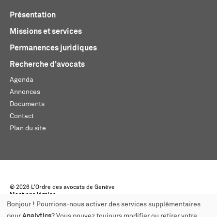
Présentation
Missions et services
Permanences juridiques
Recherche d'avocats
Agenda
Annonces
Documents
Contact
Plan du site
© 2026 L'Ordre des avocats de Genève
Mentions légales
Créé par monoloco
Bonjour ! Pourrions-nous activer des services supplémentaires
pour
Analytics
? Vous pouvez toujours modifier ou retirer votre