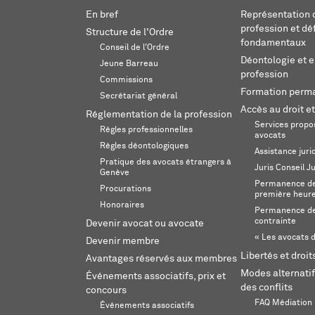
En bref
Représentation d
profession et dé
Structure de l'Ordre
fondamentaux
Conseil de l'Ordre
Déontologie et 
Jeune Barreau
profession
Commissions
Formation perm
Secrétariat général
Accès au droit et
Réglementation de la profession
Services propos
Règles professionnelles
avocats
Règles déontologiques
Assistance juri
Pratique des avocats étrangers à
Juris Conseil J
Genève
Permanence de 
Procurations
première heur
Honoraires
Permanence de
contrainte
Devenir avocat ou avocate
« Les avocats d
Devenir membre
Libertés et droi
Avantages réservés aux membres
Modes alternatif
Événements associatifs, prix et
des conflits
concours
FAQ Médiation
Événements associatifs