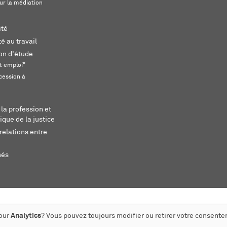
ur la médiation
ité
é au travail
ion d'étude
t emploi"
cession à
 la profession et
ique de la justice
relations entre
sés
pour
Analytics
? Vous pouvez toujours modifier ou retirer votre consente
éé par monoloco