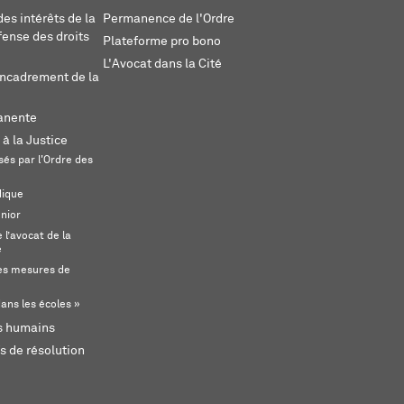
es intérêts de la
Permanence de l'Ordre
fense des droits
Plateforme pro bono
L'Avocat dans la Cité
encadrement de la
anente
 à la Justice
és par l'Ordre des
dique
unior
l’avocat de la
e
s mesures de
ans les écoles »
ts humains
s de résolution