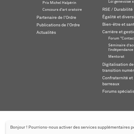
Loi genevoise s
Prix Michel Halpérin
RSE / Durabilité
Concours d'art oratoire
Égalité et divers
Partenaire de l'Ordre
Bien-être et sant
Publications de l'Ordre
Carrière et gest
Actualités
Forum "Contac
Séminaire d’ac
l’indépendance
Mentorat
Digitalisation de
transition numér
Confraternité et 
barreaux
Forums spéciali
Bonjour ! Pourrions-nous activer des services supplémentaires 
© 2026 L'Ordre des avocats de Genève
Mentions légales
Cr