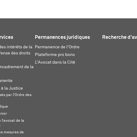
rvices
Permanences juridiques
Recherche d'a
es intérêts de la
Permanence de l'Ordre
fense des droits
Plateforme pro bono
L'Avocat dans la Cité
encadrement de la
anente
 à la Justice
és par l'Ordre des
dique
unior
l’avocat de la
e
s mesures de