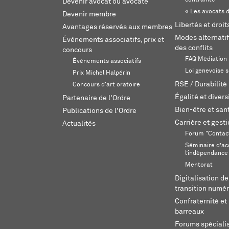
contrainte
Devenir avocat ou avocate
« Les avocats d
Devenir membre
Libertés et droi
Avantages réservés aux membres
Modes alternatif
Événements associatifs, prix et
des conflits
concours
FAQ Médiation
Événements associatifs
Loi genevoise s
Prix Michel Halpérin
RSE / Durabilité
Concours d'art oratoire
Égalité et divers
Partenaire de l'Ordre
Bien-être et sant
Publications de l'Ordre
Carrière et gest
Actualités
Forum "Contac
Séminaire d’ac
l’indépendance
Mentorat
Digitalisation de
transition numér
Confraternité et 
barreaux
Forums spéciali