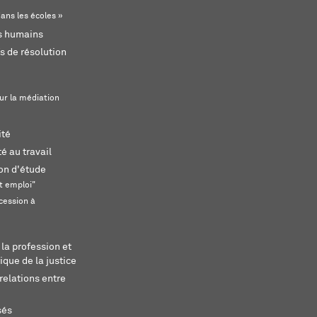
ans les écoles »
ts humains
s de résolution
ur la médiation
ité
é au travail
ion d'étude
t emploi"
cession à
 la profession et
ique de la justice
relations entre
sés