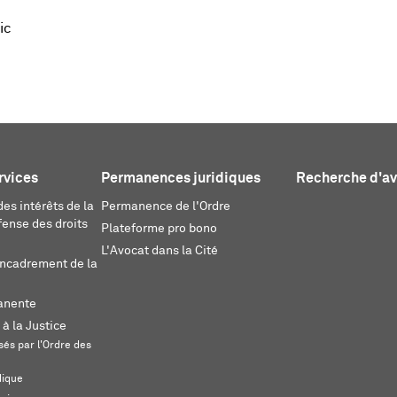
ic
rvices
Permanences juridiques
Recherche d'a
es intérêts de la
Permanence de l'Ordre
fense des droits
Plateforme pro bono
L'Avocat dans la Cité
encadrement de la
anente
 à la Justice
és par l'Ordre des
dique