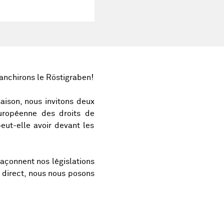
ranchirons le Röstigraben!
aison, nous invitons deux
uropéenne des droits de
ut-elle avoir devant les
façonnent nos législations
n direct, nous nous posons