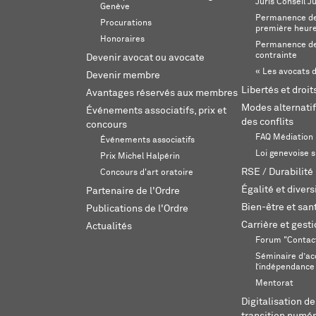
Juris Conseil J
Genève
Permanence de 
Procurations
première heur
Honoraires
Permanence de
contrainte
Devenir avocat ou avocate
« Les avocats d
Devenir membre
Libertés et droi
Avantages réservés aux membres
Modes alternatif
Événements associatifs, prix et
des conflits
concours
FAQ Médiation
Événements associatifs
Loi genevoise s
Prix Michel Halpérin
RSE / Durabilité
Concours d'art oratoire
Égalité et divers
Partenaire de l'Ordre
Bien-être et sant
Publications de l'Ordre
Carrière et gest
Actualités
Forum "Contac
Séminaire d’ac
l’indépendance
Mentorat
Digitalisation de