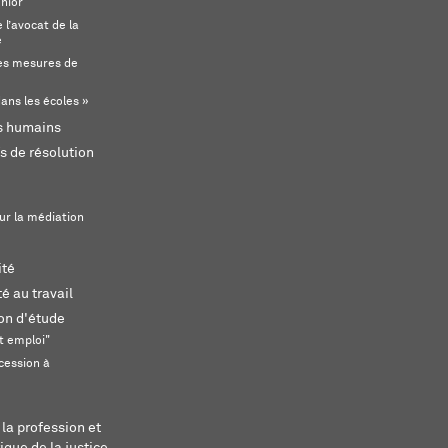
unior
l’avocat de la
e
s mesures de
ans les écoles »
ts humains
s de résolution
ur la médiation
ité
é au travail
ion d'étude
t emploi"
cession à
 la profession et