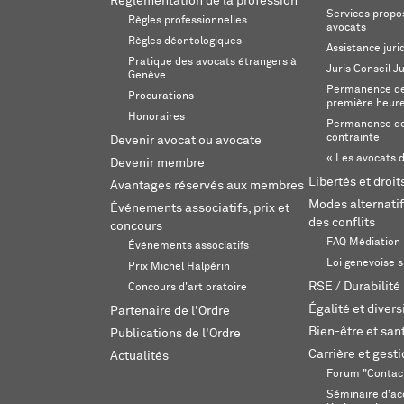
Réglementation de la profession
Services propos
Règles professionnelles
avocats
Règles déontologiques
Assistance juri
Pratique des avocats étrangers à
Juris Conseil J
Genève
Permanence de 
Procurations
première heur
Honoraires
Permanence de
contrainte
Devenir avocat ou avocate
« Les avocats d
Devenir membre
Libertés et droi
Avantages réservés aux membres
Modes alternatif
Événements associatifs, prix et
des conflits
concours
FAQ Médiation
Événements associatifs
Loi genevoise s
Prix Michel Halpérin
RSE / Durabilité
Concours d'art oratoire
Égalité et divers
Partenaire de l'Ordre
Bien-être et sant
Publications de l'Ordre
Carrière et gest
Actualités
Forum "Contac
Séminaire d’ac