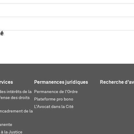
té
rvices
Permanences juridiques
Recherche d'a
es intérêts de la
Permanence de l'Ordre
fense des droits
Plateforme pro bono
L'Avocat dans la Cité
encadrement de la
anente
 à la Justice