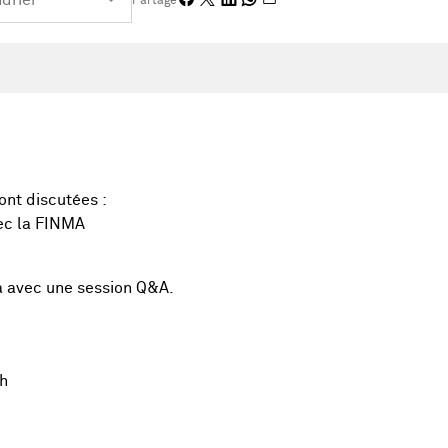
Partage
nt discutées :
vec la FINMA
a avec une session Q&A.
h