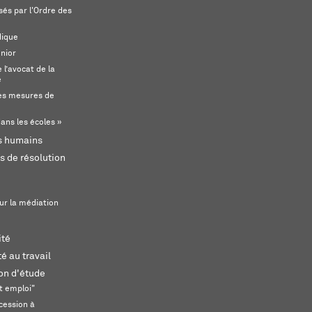
és par l'Ordre des
dique
unior
l’avocat de la
e
s mesures de
ans les écoles »
ts humains
s de résolution
ur la médiation
ité
é au travail
ion d'étude
t emploi"
cession à