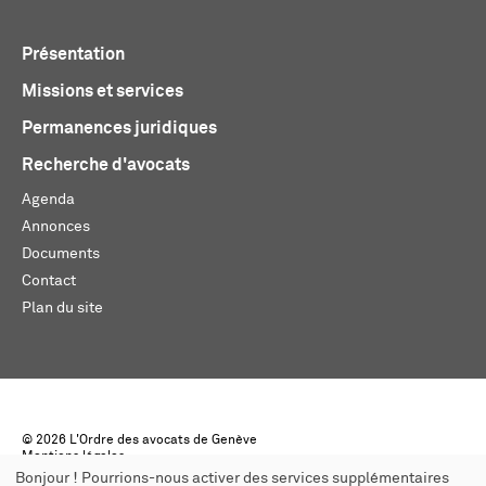
Présentation
Missions et services
Permanences juridiques
Recherche d'avocats
Agenda
Annonces
Documents
Contact
Plan du site
© 2026 L'Ordre des avocats de Genève
Mentions légales
Créé par monoloco
Bonjour ! Pourrions-nous activer des services supplémentaires