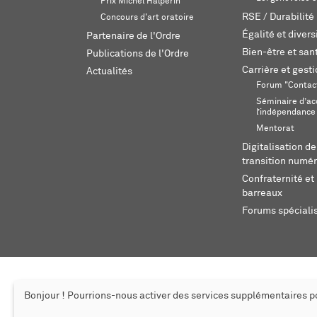
Prix Michel Halpérin
RSE / Durabilité
Concours d'art oratoire
Égalité et divers
Partenaire de l'Ordre
Bien-être et sant
Publications de l'Ordre
Carrière et gest
Actualités
Forum "Contac
Séminaire d’ac
l’indépendance
Mentorat
Digitalisation de
transition numér
Confraternité et 
barreaux
Forums spéciali
Bonjour ! Pourrions-nous activer des services supplémentaires 
© 2026 L'Ordre des avocats de Genève
Mentions légales
Cr