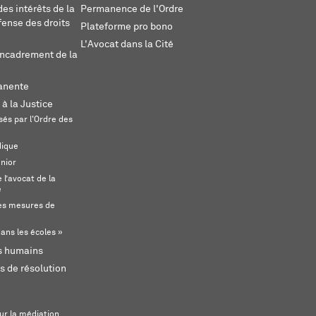
es intérêts de la
Permanence de l'Ordre
fense des droits
Plateforme pro bono
L'Avocat dans la Cité
encadrement de la
anente
 à la Justice
és par l'Ordre des
dique
unior
l’avocat de la
e
s mesures de
ans les écoles »
ts humains
s de résolution
ur la médiation