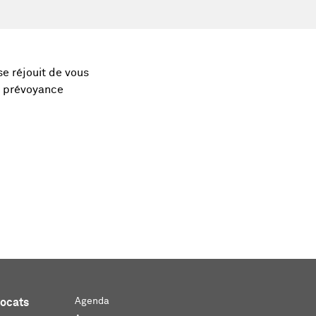
se réjouit de vous
a prévoyance
Agenda
vocats