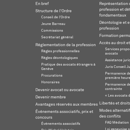
En bref
Représentation d
profession et dé
Structure de l'Ordre
fondamentaux
Conseil de l'Ordre
Déontologie et 
Jeune Barreau
profession
Commissions
Formation perm
Secrétariat général
Accès au droit et
Réglementation de la profession
Services propos
Règles professionnelles
avocats
Règles déontologiques
Assistance juri
Pratique des avocats étrangers à
Juris Conseil J
Genève
Permanence de 
Procurations
première heur
Honoraires
Permanence de
contrainte
Devenir avocat ou avocate
« Les avocats d
Devenir membre
Libertés et droi
Avantages réservés aux membres
Modes alternatif
Événements associatifs, prix et
des conflits
concours
FAQ Médiation
Événements associatifs
Loi genevoise s