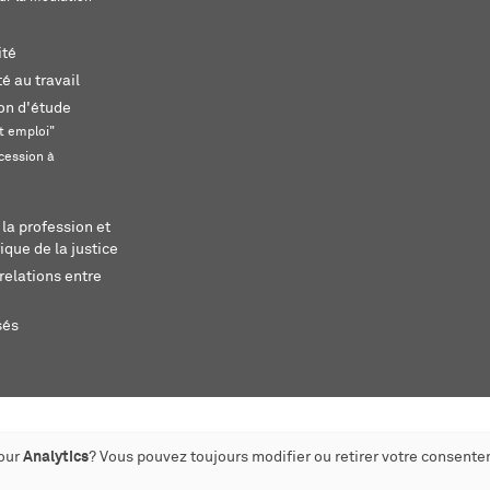
ité
é au travail
ion d'étude
t emploi"
cession à
 la profession et
ique de la justice
relations entre
sés
pour
Analytics
? Vous pouvez toujours modifier ou retirer votre consente
éé par monoloco