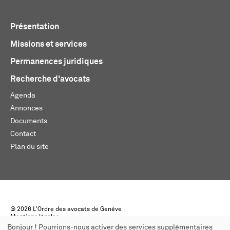
Présentation
Missions et services
Permanences juridiques
Recherche d'avocats
Agenda
Annonces
Documents
Contact
Plan du site
© 2026 L'Ordre des avocats de Genève
Mentions légales
Créé par monoloco
Bonjour ! Pourrions-nous activer des services supplémentaires