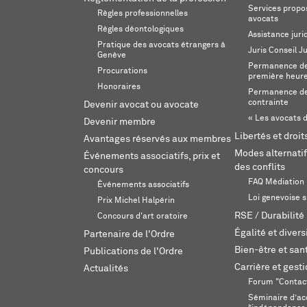
Services propos
Règles professionnelles
avocats
Règles déontologiques
Assistance juri
Pratique des avocats étrangers à
Juris Conseil J
Genève
Permanence de 
Procurations
première heur
Honoraires
Permanence de
contrainte
Devenir avocat ou avocate
« Les avocats d
Devenir membre
Libertés et droi
Avantages réservés aux membres
Modes alternatif
Événements associatifs, prix et
des conflits
concours
FAQ Médiation
Événements associatifs
Loi genevoise s
Prix Michel Halpérin
RSE / Durabilité
Concours d'art oratoire
Égalité et divers
Partenaire de l'Ordre
Bien-être et sant
Publications de l'Ordre
Carrière et gest
Actualités
Forum "Contac
Séminaire d’ac