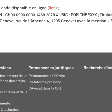
ode disponible en ligne (
lien
) ;
N : CH90 0900 0000 1468 2878 4 ; BIC : POFICHBEXXX ; Titulai
Genève, rue de l'Athénée 4, 1205 Genève) avec la mention « S
rvices
Permanences juridiques
Recherche d'a
es intérêts de la
Permanence de l'Ordre
fense des droits
Plateforme pro bono
L'Avocat dans la Cité
encadrement de la
anente
 à la Justice