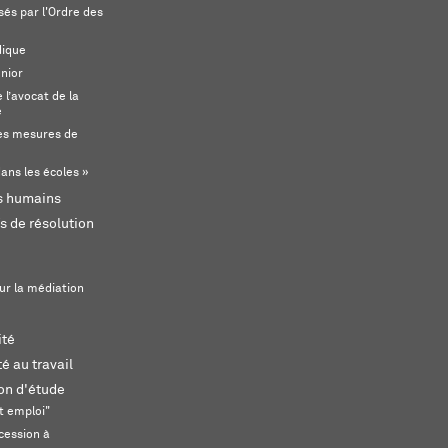
és par l'Ordre des
dique
unior
l’avocat de la
e
s mesures de
ans les écoles »
ts humains
s de résolution
ur la médiation
ité
é au travail
ion d'étude
t emploi"
cession à