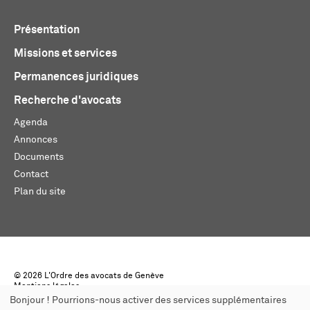
Présentation
Missions et services
Permanences juridiques
Recherche d'avocats
Agenda
Annonces
Documents
Contact
Plan du site
© 2026 L'Ordre des avocats de Genève
Mentions légales
Créé par monoloco
Bonjour ! Pourrions-nous activer des services supplémentaires