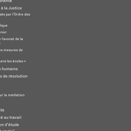
anente
 à la Justice
és par l'Ordre des
dique
unior
l’avocat de la
e
s mesures de
ans les écoles »
ts humains
s de résolution
ur la médiation
ité
é au travail
ion d'étude