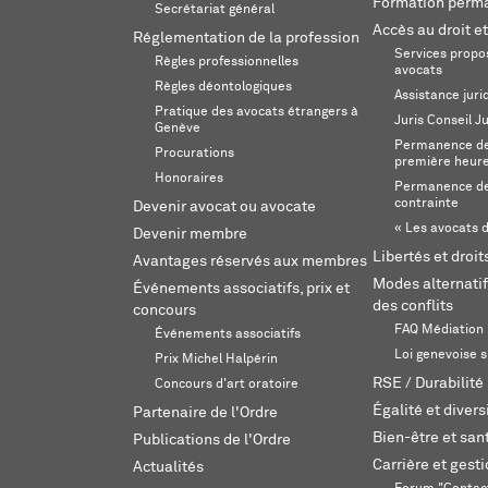
Formation perm
Secrétariat général
Accès au droit et
Réglementation de la profession
Services propos
Règles professionnelles
avocats
Règles déontologiques
Assistance juri
Pratique des avocats étrangers à
Juris Conseil J
Genève
Permanence de 
Procurations
première heur
Honoraires
Permanence de
contrainte
Devenir avocat ou avocate
« Les avocats d
Devenir membre
Libertés et droi
Avantages réservés aux membres
Modes alternatif
Événements associatifs, prix et
des conflits
concours
FAQ Médiation
Événements associatifs
Loi genevoise s
Prix Michel Halpérin
RSE / Durabilité
Concours d'art oratoire
Égalité et divers
Partenaire de l'Ordre
Bien-être et sant
Publications de l'Ordre
Carrière et gest
Actualités