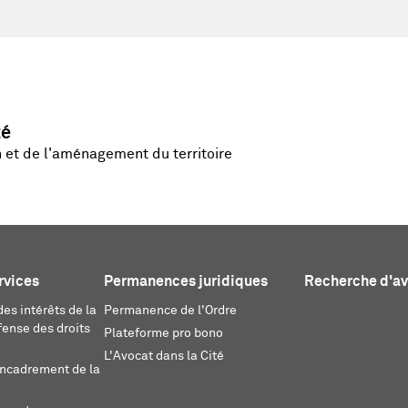
té
n et de l'aménagement du territoire
rvices
Permanences juridiques
Recherche d'a
es intérêts de la
Permanence de l'Ordre
fense des droits
Plateforme pro bono
L'Avocat dans la Cité
encadrement de la