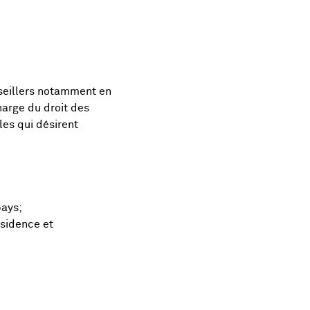
nseillers notamment en
harge du droit des
es qui désirent
pays;
ésidence et