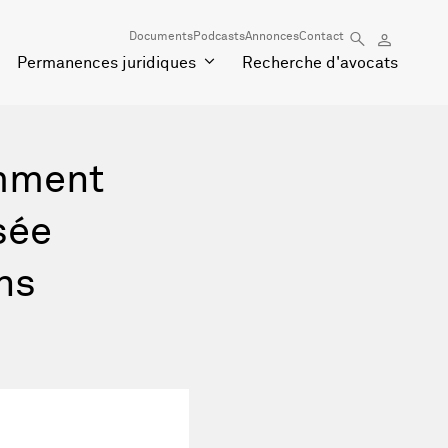
Documents
Podcasts
Annonces
Contact
Permanences juridiques
Recherche d'avocats
amment
sée
ons