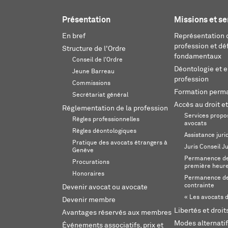
Présentation
Missions et se
En bref
Représentation d
profession et dé
Structure de l'Ordre
fondamentaux
Conseil de l'Ordre
Déontologie et 
Jeune Barreau
profession
Commissions
Formation perm
Secrétariat général
Accès au droit et
Réglementation de la profession
Services propos
Règles professionnelles
avocats
Règles déontologiques
Assistance juri
Pratique des avocats étrangers à
Juris Conseil J
Genève
Permanence de 
Procurations
première heur
Honoraires
Permanence de
contrainte
Devenir avocat ou avocate
« Les avocats d
Devenir membre
Libertés et droi
Avantages réservés aux membres
Modes alternatif
Événements associatifs, prix et