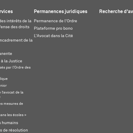
rvices
Permanences juridiques
Recherche d'a
es intérêts de la
Permanence de l'Ordre
fense des droits
Plateforme pro bono
L'Avocat dans la Cité
encadrement de la
anente
 à la Justice
és par l'Ordre des
dique
unior
l’avocat de la
e
s mesures de
ans les écoles »
ts humains
s de résolution