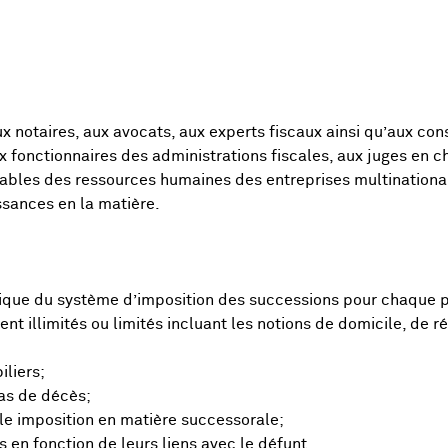
x notaires, aux avocats, aux experts fiscaux ainsi qu’aux co
x fonctionnaires des administrations fiscales, aux juges en c
ables des ressources humaines des entreprises multinational
ssances en la matière.
tique du système d’imposition des successions pour chaque 
nt illimités ou limités incluant les notions de domicile, de r
iliers;
cas de décès;
ble imposition en matière successorale;
rs en fonction de leurs liens avec le défunt.