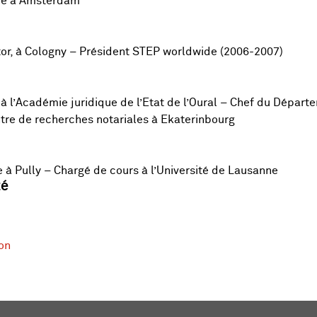
ire à Amsterdam
tor, à Cologny – Président STEP worldwide (2006-2007)
à l’Académie juridique de l’Etat de l’Oural – Chef du Départ
ntre de recherches notariales à Ekaterinbourg
e à Pully – Chargé de cours à l’Université de Lausanne
té
on