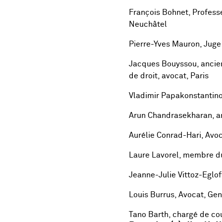
François Bohnet, Professe
Neuchâtel
Pierre-Yves Mauron, Juge 
Jacques Bouyssou, ancien
de droit, avocat, Paris
Vladimir Papakonstantino
Arun Chandrasekharan, an
Aurélie Conrad-Hari, Avo
Laure Lavorel, membre du
Jeanne-Julie Vittoz-Eglo
Louis Burrus, Avocat, Ge
Tano Barth, chargé de cou