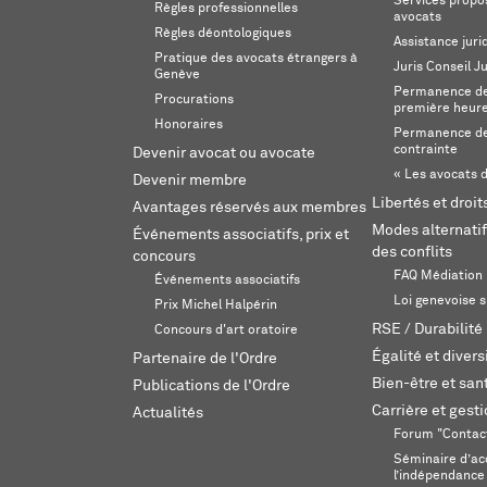
Services propos
Règles professionnelles
avocats
Règles déontologiques
Assistance juri
Pratique des avocats étrangers à
Juris Conseil J
Genève
Permanence de 
Procurations
première heur
Honoraires
Permanence de
contrainte
Devenir avocat ou avocate
« Les avocats d
Devenir membre
Libertés et droi
Avantages réservés aux membres
Modes alternatif
Événements associatifs, prix et
des conflits
concours
FAQ Médiation
Événements associatifs
Loi genevoise s
Prix Michel Halpérin
RSE / Durabilité
Concours d'art oratoire
Égalité et divers
Partenaire de l'Ordre
Bien-être et sant
Publications de l'Ordre
Carrière et gest
Actualités
Forum "Contac
Séminaire d’ac
l’indépendance