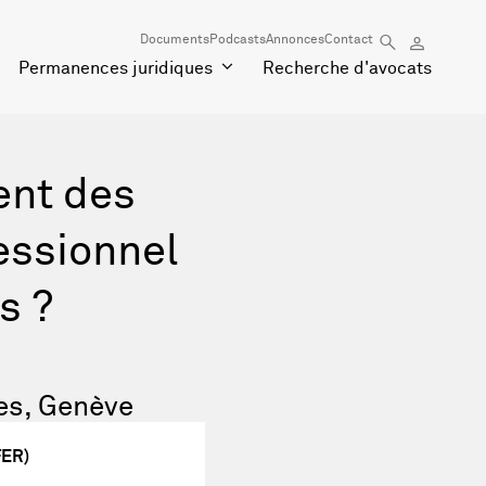
Documents
Podcasts
Annonces
Contact
Permanences juridiques
Recherche d'avocats
ent des
essionnel
s ?
es, Genève
FER)