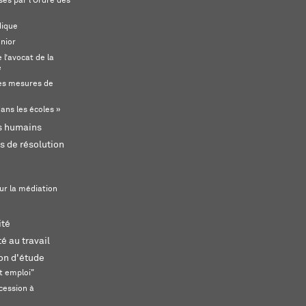
és par l'Ordre des
dique
unior
l’avocat de la
e
s mesures de
ans les écoles »
ts humains
s de résolution
ur la médiation
ité
é au travail
ion d'étude
t emploi"
cession à