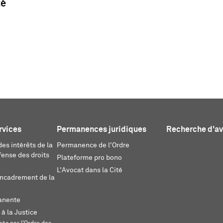
té
rvices
Permanences juridiques
Recherche d'a
es intérêts de la
Permanence de l'Ordre
fense des droits
Plateforme pro bono
L'Avocat dans la Cité
encadrement de la
anente
 à la Justice