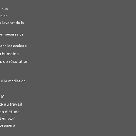
dique
unior
l’avocat de la
e
s mesures de
ans les écoles »
ts humains
s de résolution
ur la médiation
ité
é au travail
ion d'étude
t emploi"
cession à