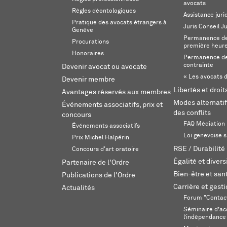
avocats
Règles déontologiques
Assistance juri
Pratique des avocats étrangers à
Juris Conseil J
Genève
Permanence de 
Procurations
première heur
Honoraires
Permanence de
contrainte
Devenir avocat ou avocate
« Les avocats d
Devenir membre
Libertés et droi
Avantages réservés aux membres
Modes alternatif
Événements associatifs, prix et
des conflits
concours
FAQ Médiation
Événements associatifs
Loi genevoise s
Prix Michel Halpérin
RSE / Durabilité
Concours d'art oratoire
Égalité et divers
Partenaire de l'Ordre
Bien-être et sant
Publications de l'Ordre
Carrière et gest
Actualités
Forum "Contac
Séminaire d’ac
l’indépendance