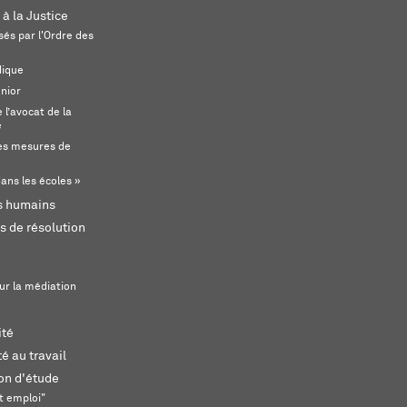
 à la Justice
és par l'Ordre des
dique
unior
l’avocat de la
e
s mesures de
ans les écoles »
ts humains
s de résolution
ur la médiation
ité
é au travail
ion d'étude
t emploi"