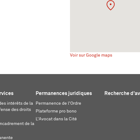
Voir sur Google maps
rvices
Permanences juridiques
Recherche d'a
es intérêts de la
Permanence de l'Ordre
fense des droits
Plateforme pro bono
L'Avocat dans la Cité
encadrement de la
anente