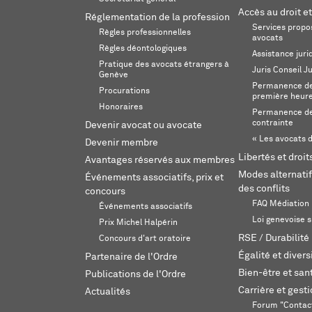
Accès au droit et
Réglementation de la profession
Services propos
Règles professionnelles
avocats
Règles déontologiques
Assistance juri
Pratique des avocats étrangers à
Juris Conseil J
Genève
Permanence de 
Procurations
première heur
Honoraires
Permanence de
contrainte
Devenir avocat ou avocate
« Les avocats d
Devenir membre
Libertés et droi
Avantages réservés aux membres
Modes alternatif
Événements associatifs, prix et
des conflits
concours
FAQ Médiation
Événements associatifs
Loi genevoise s
Prix Michel Halpérin
RSE / Durabilité
Concours d'art oratoire
Égalité et divers
Partenaire de l'Ordre
Bien-être et sant
Publications de l'Ordre
Carrière et gest
Actualités
Forum "Contac