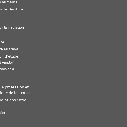
ts humains
s de résolution
ur la médiation
ité
é au travail
ion d'étude
t emploi"
cession à
 la profession et
ique de la justice
relations entre
sés