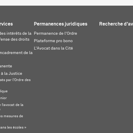
rvices
Permanences juridiques
Recherche d'a
es intérêts de la
Permanence de l'Ordre
fense des droits
Plateforme pro bono
L'Avocat dans la Cité
encadrement de la
anente
 à la Justice
és par l'Ordre des
dique
unior
l’avocat de la
e
s mesures de
ans les écoles »