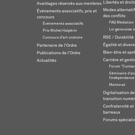
Libertés et droi
Avantages réservés aux membres
Modes alternatif
Événements associatifs, prix et
des conflits
concours
FAQ Médiation
Événements associatifs
Loi genevoise s
Prix Michel Halpérin
RSE / Durabilité
Concours d'art oratoire
Égalité et divers
Partenaire de l'Ordre
Bien-être et sant
Publications de l'Ordre
Carrière et gest
Actualités
Forum "Contac
Séminaire d’ac
l’indépendance
Mentorat
Digitalisation de
transition numér
Confraternité et 
barreaux
Forums spéciali