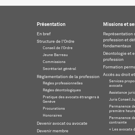
Présentation
Missions et se
En bref
Représentation d
profession et dé
Structure de l'Ordre
fondamentaux
Conseil de l'Ordre
Déontologie et 
Jeune Barreau
profession
Commissions
Formation perm
Secrétariat général
Accès au droit et
Réglementation de la profession
Services propos
Règles professionnelles
avocats
Règles déontologiques
Assistance juri
Pratique des avocats étrangers à
Juris Conseil J
Genève
Permanence de 
Procurations
première heur
Honoraires
Permanence de
contrainte
Devenir avocat ou avocate
« Les avocats d
Devenir membre